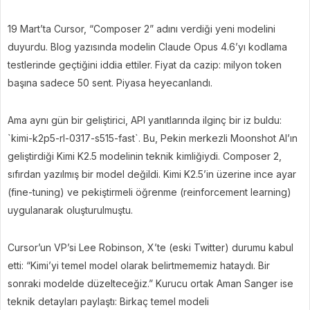
19 Mart’ta Cursor, “Composer 2” adını verdiği yeni modelini
duyurdu. Blog yazısında modelin Claude Opus 4.6’yı kodlama
testlerinde geçtiğini iddia ettiler. Fiyat da cazip: milyon token
başına sadece 50 sent. Piyasa heyecanlandı.
Ama aynı gün bir geliştirici, API yanıtlarında ilginç bir iz buldu:
`kimi-k2p5-rl-0317-s515-fast`. Bu, Pekin merkezli Moonshot AI’ın
geliştirdiği Kimi K2.5 modelinin teknik kimliğiydi. Composer 2,
sıfırdan yazılmış bir model değildi. Kimi K2.5’in üzerine ince ayar
(fine-tuning) ve pekiştirmeli öğrenme (reinforcement learning)
uygulanarak oluşturulmuştu.
Cursor’un VP’si Lee Robinson, X’te (eski Twitter) durumu kabul
etti: “Kimi’yi temel model olarak belirtmememiz hataydı. Bir
sonraki modelde düzelteceğiz.” Kurucu ortak Aman Sanger ise
teknik detayları paylaştı: Birkaç temel modeli