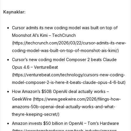
Kaynaklar:
Cursor admits its new coding model was built on top of
Moonshot AI’s Kimi – TechCrunch
(https://techcrunch.com/2026/03/22/cursor-admits-its-new-
coding-model-was-built-on-top-of-moonshot-ais-kimi/)
Cursor’s new coding model Composer 2 beats Claude
Opus 4.6 – VentureBeat
(https://venturebeat.com/technology/cursors-new-coding-
model-composer-2-is-here-it-beats-claude-opus-4-6-but)
How Amazon’s $50B OpenAI deal actually works –
GeekWire (https://www.geekwire.com/2026/filings-how-
amazons-50b-openai-deal-actually-works-and-what-
theyre-keeping-secret/)
Amazon invests $50 billion in OpenAI – Tom’s Hardware
(https://www.tomshardware.com/tech-industry/amazon-