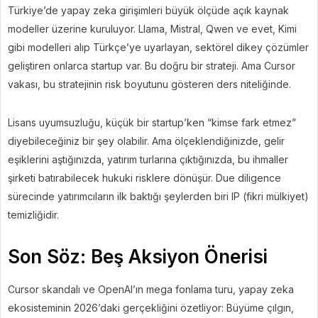
Türkiye’de yapay zeka girişimleri büyük ölçüde açık kaynak
modeller üzerine kuruluyor. Llama, Mistral, Qwen ve evet, Kimi
gibi modelleri alıp Türkçe’ye uyarlayan, sektörel dikey çözümler
geliştiren onlarca startup var. Bu doğru bir strateji. Ama Cursor
vakası, bu stratejinin risk boyutunu gösteren ders niteliğinde.
Lisans uyumsuzluğu, küçük bir startup’ken “kimse fark etmez”
diyebileceğiniz bir şey olabilir. Ama ölçeklendiğinizde, gelir
eşiklerini aştığınızda, yatırım turlarına çıktığınızda, bu ihmaller
şirketi batırabilecek hukuki risklere dönüşür. Due diligence
sürecinde yatırımcıların ilk baktığı şeylerden biri IP (fikri mülkiyet)
temizliğidir.
Son Söz: Beş Aksiyon Önerisi
Cursor skandalı ve OpenAI’ın mega fonlama turu, yapay zeka
ekosisteminin 2026’daki gerçekliğini özetliyor: Büyüme çılgın,