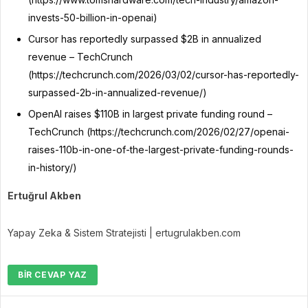
invests-50-billion-in-openai)
Cursor has reportedly surpassed $2B in annualized
revenue – TechCrunch
(https://techcrunch.com/2026/03/02/cursor-has-reportedly-
surpassed-2b-in-annualized-revenue/)
OpenAI raises $110B in largest private funding round –
TechCrunch (https://techcrunch.com/2026/02/27/openai-
raises-110b-in-one-of-the-largest-private-funding-rounds-
in-history/)
Ertuğrul Akben
Yapay Zeka & Sistem Stratejisti | ertugrulakben.com
BIR CEVAP YAZ