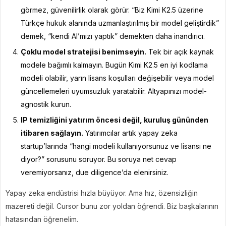
görmez, güvenilirlik olarak görür. “Biz Kimi K2.5 üzerine
Türkçe hukuk alanında uzmanlaştırılmış bir model geliştirdik”
demek, “kendi AI’mızı yaptık” demekten daha inandırıcı.
Çoklu model stratejisi benimseyin.
Tek bir açık kaynak
modele bağımlı kalmayın. Bugün Kimi K2.5 en iyi kodlama
modeli olabilir, yarın lisans koşulları değişebilir veya model
güncellemeleri uyumsuzluk yaratabilir. Altyapınızı model-
agnostik kurun.
IP temizliğini yatırım öncesi değil, kuruluş gününden
itibaren sağlayın.
Yatırımcılar artık yapay zeka
startup’larında “hangi modeli kullanıyorsunuz ve lisansı ne
diyor?” sorusunu soruyor. Bu soruya net cevap
veremiyorsanız, due diligence’da elenirsiniz.
Yapay zeka endüstrisi hızla büyüyor. Ama hız, özensizliğin
mazereti değil. Cursor bunu zor yoldan öğrendi. Biz başkalarının
hatasından öğrenelim.