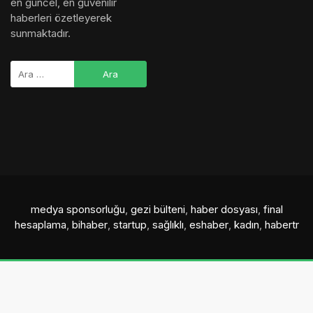
en güncel, en güvenilir
haberleri özetleyerek
sunmaktadır.
medya sponsorluğu
,
gezi bülteni
,
haber dosyası
,
final
hesaplama
,
bihaber
,
startup
,
sağlıklı
,
eshaber
,
kadın
,
habertr