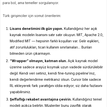
para bol, ama temeller sorgulanıyor.
Türk girişimciler için somut önerilerim:
Lisans denetimini ilk gün yapın.
Kullandığınız her açık
kaynak modelin lisansını satır satır okuyun. MIT, Apache 2.0,
Modified MIT — hepsinin farklı koşulları var. Gelir eşikleri,
atıf zorunlulukları, ticari kullanım sınırlamaları… Bunları
bilmeden ürün çıkarmayın.
“Wrapper” olmayın, katman olun.
Açık kaynak model
üzerine sadece arayüz koymak uzun vadede sürdürülebilir
değil. Kendi veri setiniz, kendi fine-tuning pipeline’ınız,
kendi değerlendirme metrikanız olsun. Cursor bile sadece
RL ekleyerek fark yarattığını iddia ediyor; siz daha fazlasını
yapabilirsiniz.
Şeffaflığı rekabet avantajına çevirin.
Kullandığınız temel
modeli açıkça belirtin. Müşteriler bunu zayıflık olarak