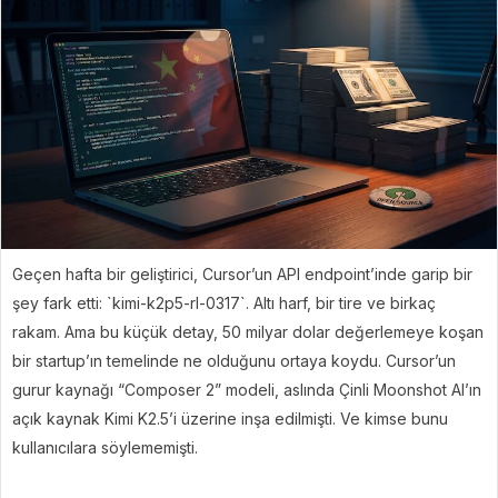
Geçen hafta bir geliştirici, Cursor’un API endpoint’inde garip bir
şey fark etti: `kimi-k2p5-rl-0317`. Altı harf, bir tire ve birkaç
rakam. Ama bu küçük detay, 50 milyar dolar değerlemeye koşan
bir startup’ın temelinde ne olduğunu ortaya koydu. Cursor’un
gurur kaynağı “Composer 2” modeli, aslında Çinli Moonshot AI’ın
açık kaynak Kimi K2.5’i üzerine inşa edilmişti. Ve kimse bunu
kullanıcılara söylememişti.