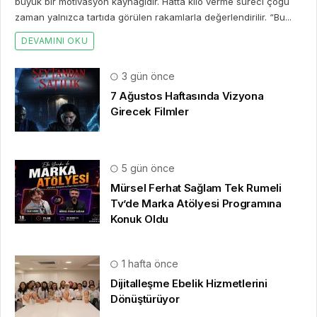
büyük bir motivasyon kaynağıdır. Hatta kilo verme süreci çoğu
zaman yalnızca tartıda görülen rakamlarla değerlendirilir. “Bu...
DEVAMINI OKU
3 gün önce
7 Ağustos Haftasında Vizyona
Girecek Filmler
5 gün önce
Mürsel Ferhat Sağlam Tek Rumeli
Tv’de Marka Atölyesi Programına
Konuk Oldu
1 hafta önce
Dijitalleşme Ebelik Hizmetlerini
Dönüştürüyor