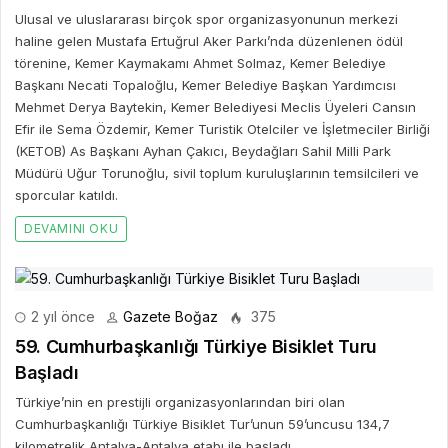
Ulusal ve uluslararası birçok spor organizasyonunun merkezi
haline gelen Mustafa Ertuğrul Aker Parkı’nda düzenlenen ödül
törenine, Kemer Kaymakamı Ahmet Solmaz, Kemer Belediye
Başkanı Necati Topaloğlu, Kemer Belediye Başkan Yardımcısı
Mehmet Derya Baytekin, Kemer Belediyesi Meclis Üyeleri Cansın
Efir ile Sema Özdemir, Kemer Turistik Otelciler ve İşletmeciler Birliği
(KETOB) As Başkanı Ayhan Çakıcı, Beydağları Sahil Milli Park
Müdürü Uğur Torunoğlu, sivil toplum kuruluşlarının temsilcileri ve
sporcular katıldı.
DEVAMINI OKU
2 yıl önce
Gazete Boğaz
375
59. Cumhurbaşkanlığı Türkiye Bisiklet Turu
Başladı
Türkiye’nin en prestijli organizasyonlarından biri olan
Cumhurbaşkanlığı Türkiye Bisiklet Tur’unun 59’uncusu 134,7
kilometrelik Antalya-Antalya etabı ile başladı.