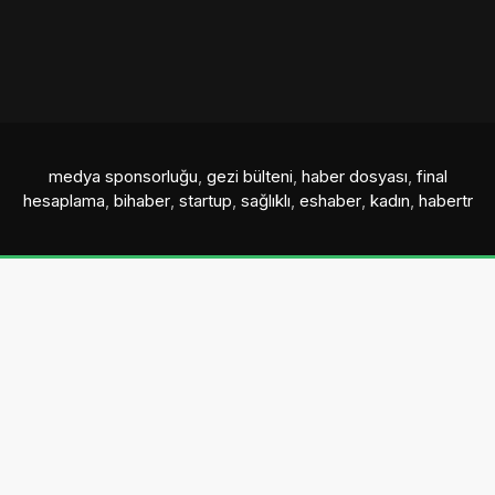
medya sponsorluğu
,
gezi bülteni
,
haber dosyası
,
final
hesaplama
,
bihaber
,
startup
,
sağlıklı
,
eshaber
,
kadın
,
habertr