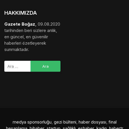
HAKKIMIZDA
Gazete Boğaz
,
09.08.2020
tarihinden beri sizlere anlık,
en güncel, en güvenilir
haberleri özetleyerek
sunmaktadır.
medya sponsorluğu
,
gezi bülteni
,
haber dosyası
,
final
hesaplama
,
bihaber
,
startup
,
sağlıklı
,
eshaber
,
kadın
,
habertr