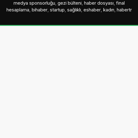
medya sponsorluğu
,
gezi bülteni
,
haber dosyası
,
final
hesaplama
,
bihaber
,
startup
,
sağlıklı
,
eshaber
,
kadın
,
habertr