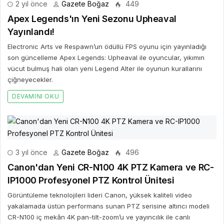
2 yıl önce
Gazete Boğaz
449
Apex Legends'ın Yeni Sezonu Upheaval
Yayınlandı!
Electronic Arts ve Respawn’un ödüllü FPS oyunu için yayınladığı
son güncelleme Apex Legends: Upheaval ile oyuncular, yıkımın
vücut bulmuş hali olan yeni Legend Alter ile oyunun kurallarını
çiğneyecekler.
DEVAMINI OKU
3 yıl önce
Gazete Boğaz
496
Canon'dan Yeni CR-N100 4K PTZ Kamera ve RC-
IP1000 Profesyonel PTZ Kontrol Ünitesi
Görüntüleme teknolojileri lideri Canon, yüksek kaliteli video
yakalamada üstün performans sunan PTZ serisine altıncı modeli
CR-N100 iç mekân 4K pan-tilt-zoom’u ve yayıncılık ile canlı