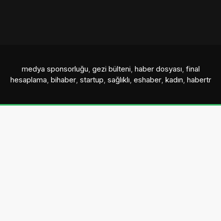
medya sponsorluğu
,
gezi bülteni
,
haber dosyası
,
final
hesaplama
,
bihaber
,
startup
,
sağlıklı
,
eshaber
,
kadın
,
habertr