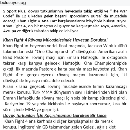
S Sport Plus, dövüş tutkunlarının heyecanla takip ettiği ve “The War
Code” ile 12 ülkeden gelen başarılı sporcuların Bursa’ da mücadele
edeceği Khan Fight 4 Ana Kart karşılaşmalarını izleyiciyle buluşturuyor.
Khan Fight 4, on bir maçtan oluşuyor ve karşılaşmalar Asya, Amerika,
Avrupa ve diğer kıtalardan takip edilebiliyor.
Khan Fight 4 Rövanş Mücadelesinde Heyecan Dorukta!
Khan Fight’ın heyecan verici final maçında, Jackson Wink kulübü
takımından eski “One Championship” dövüşçüsü, Amerikan asıllı
Brad Pastore, rövanş maçı için Emran Hafızoğlu ile oktagonda
tekrar karşı karşıya gelecek. Hafızoğlu, One Championship’de
çıktığı ilk maçında Pastore’e karşı puanla maçı kaybetmişti. Khan
Fight 4’te gerçekleşecek rövanş maçını kazanmak için, iki
dövüşçü de kıyasıya mücadele edecek.
Kıran kırana geçecek rövanş mücadelesinde kimin kazanacağı
merak konusu. Türk MMA dünyasının sayılı isimlerinden biri olan
Emran Hafızoğlu da rövanş maçı için sıkı bir kamp sürecine girdi.
Kariyerine 19 yaşında kickboks ile başlayan sporcumuz, kısa bir
süre içinde MMA’ye geçmişti.
Dövüş Turkunları İçin Kaçırılmaması Gereken Bir Gece
Khan Fight 4 ana kartındaki diğer karşılaşmalar da merak
konusu. İngiltere’nin GB takımından gelen Gelezi, ağır sıklet