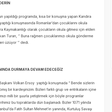
DERİN
nun yapıldığı programda, kısa bir konuşma yapan Kandıra
yaptığı konuşmasında Romanlar’dan çocuklarını okula
ra Kaymakamlığı olarak çocukların okula gitmesi için elden
aşkan Turan, ‘’ Buna rağmen çocuklarımızı okula gönderme
i üzüyor ‘’ dedi.
ANINDA DURMAYA DEVAM EDECEĞİZ
Başkanı Volkan Ersoy yaptığı konuşmada “ Bende sizlerin
ş bir kardeşinizim. Bizleri farklı grup ve entrikaların içine
zı milli bir şuurla yetiştirmek için böyle programlar
imiz bu topraklarda dün başlamadı. Bizler 1071 yılında
stanbul’da Fatih Sultan Mehmet’in yanında, Kurtuluş Savaşı