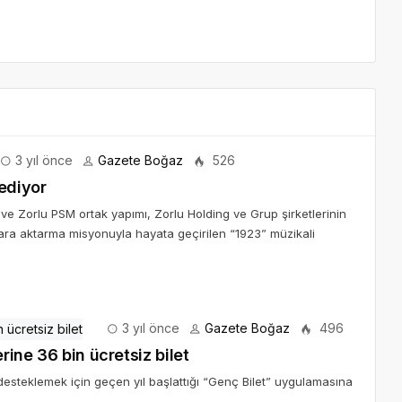
3 yıl önce
Gazete Boğaz
526
ediyor
 ve Zorlu PSM ortak yapımı, Zorlu Holding ve Grup şirketlerinin
lara aktarma misyonuyla hayata geçirilen “1923” müzikali
3 yıl önce
Gazete Boğaz
496
rine 36 bin ücretsiz bilet
 desteklemek için geçen yıl başlattığı “Genç Bilet” uygulamasına