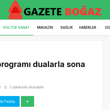
KÜLTÜR SANAT
MAGAZIN
SAĞLIK
HABERLER
GI
programı dualarla sona
0
3 dakikada okunabilir
da Paylaş