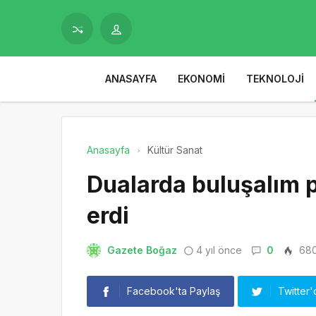
ANASAYFA
EKONOMI
TEKNOLOJI
Anasayfa
Kültür Sanat
Dualarda buluşalım 
erdi
Gazete Boğaz
4 yıl önce
0
68
Facebook'ta Paylaş
Twitter'