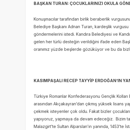
BAŞKAN TURAN: ÇOCUKLARINIZI OKULA GÖN
Konuşmacılar tarafından birlik beraberlik vurgusu
Belediye Başkanı Adnan Turan, kardeşlik vurgusu 
göndermelerini istedi. Kandıra Belediyesi ve Kandı
gelen her türlü desteğin verildiğini ifade eden B
oranımız yüzde beşlerde gözüküyor ve bu da bizler
KASIMPAŞALI RECEP TAYYİP ERDOĞAN’IN Y
Türkiye Romanlar Konfederasyonu Gençlik Kolları 
arasından Akçakayran’dan çıkmış yüksek lisans yapmı
çekmek isteyenler çok oldu. Fakat bizler çocuklarımı
yapıyoruz, yapmaya da devam edeceğiz. Bizim tarih
Malazgirt’te Sultan Alparslan’ın yanında, 1453’te İ