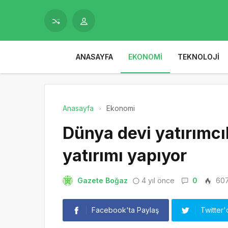
ANASAYFA
EKONOMI
TEKNOLOJI
Anasayfa
Ekonomi
Dünya devi yatırımcı
yatırımı yapıyor
Gazete Boğaz
4 yıl önce
0
60
Facebook'ta Paylaş
Twitter'