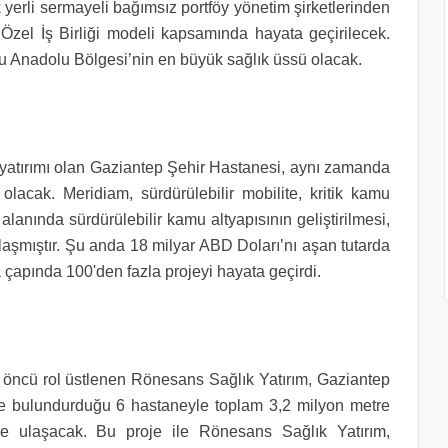
yerli sermayeli bağımsız portföy yönetim şirketlerinden
zel İş Birliği modeli kapsamında hayata geçirilecek.
Anadolu Bölgesi’nin en büyük sağlık üssü olacak.
i yatırımı olan Gaziantep Şehir Hastanesi, aynı zamanda
olacak. Meridiam, sürdürülebilir mobilite, kritik kamu
alanında sürdürülebilir kamu altyapısının geliştirilmesi,
şmıştır. Şu anda 18 milyar ABD Doları’nı aşan tutarda
çapında 100'den fazla projeyi hayata geçirdi.
e öncü rol üstlenen Rönesans Sağlık Yatırım, Gaziantep
nde bulundurduğu 6 hastaneyle toplam 3,2 milyon metre
ne ulaşacak. Bu proje ile Rönesans Sağlık Yatırım,