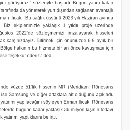
ğini görüyoruz.” sözleriyle başladı. Bugün yarım kalan
tarafında da yöneterek yurt dışından sağlanan avantajlı
rman Ilıcak, “Bu sağlık üssünü 2023 yılı Haziran ayında
Biz ekiplerimizle yaklaşık 1 yıldır proje üzerinde
Ağustos 2022’de sözleşmemizi imzalayarak hisseleri
k karşınızdayız. Bitirmek için önümüzde 8-9 aylık bir
z. Bölge halkının bu hizmete bir an önce kavuşması için
ese teşekkür ederiz.” dedi.
i’nde yüzde 51’lik hissenin MR (Meridiam, Rönesans
n ise Samsung ve diğer ortaklara ait olduğunu açıkladı.
yatırımı yapılacağını söyleyen Erman Ilıcak, Rönesans
anelerde bugüne kadar yaklaşık 36 milyon kişinin tedavi
atırımı yaptıklarını belirtti.