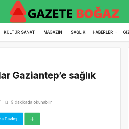
KÜLTÜR SANAT
MAGAZIN
SAĞLIK
HABERLER
GI
lar Gaziantep’e sağlık
7
9 dakikada okunabilir
da Paylaş