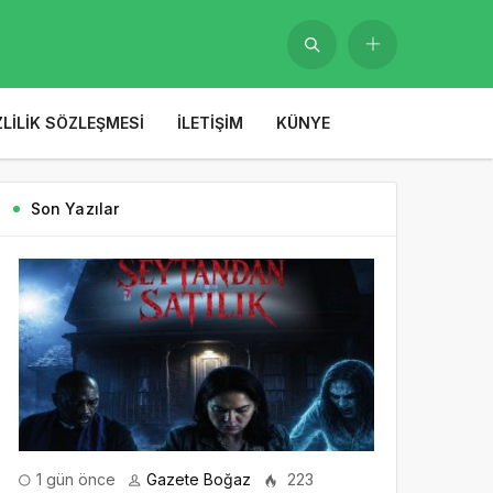
ZLILIK SÖZLEŞMESI
İLETIŞIM
KÜNYE
Son Yazılar
1 gün önce
Gazete Boğaz
223