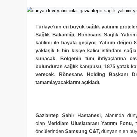
Türkiye’nin en büyük sağlık yatırımı projel
Sağlık Bakanlığı, Rönesans Sağlık Yatırı
katılımı ile hayata geçiyor. Yatırım değer
yaklaşık 6 bin kişiye kalıcı istihdam sağ
sunacak. Bölgenin tüm ihtiyaçlarına c
bulunduran sağlık kampusu, 1875 yatak kap
verecek. Rönesans Holding Başkanı Dr.E
tamamlayacaklarını açıkladı.
Gaziantep Şehir Hastanesi
, alanında düny
olan
Meridiam Uluslararası Yatırım Fonu
, 
öncülerinden
Samsung C&T,
dünyanın en büyü