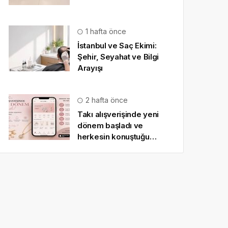
1 hafta önce
İstanbul ve Saç Ekimi:
Şehir, Seyahat ve Bilgi
Arayışı
2 hafta önce
Takı alışverişinde yeni
dönem başladı ve
herkesin konuştuğu
uygulama SO CHIC… oldu