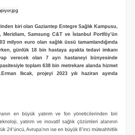
erinden biri olan Gaziantep Entegre Sağlık Kampusu,
m, Meridiam, Samsung C&T ve İstanbul Portföy’ün
i 803 milyon euro olan sağlık üssü tamamlandığında
larken, günlük 18 bin hastaya ayakta tedavi imkanı
evap verecek olan 7 ayrı hastaneyi bünyesinde
asitesiyle toplam 638 bin metrekare alanda hizmet
rman Ilıcak, projeyi 2023 yılı haziran ayında
anın en büyük yatırım ve fon yöneticilerinden biri
teknoloji, yatırım ve inovatif sağlık çözümleri alanının
k 24’üncü, Avrupa'nın ise en büyük 8’inci müteahhitlik