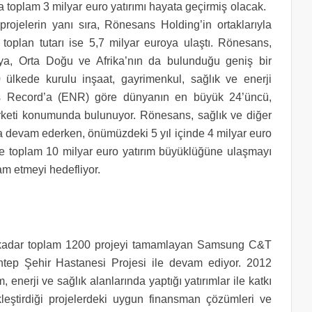
ında toplam 3 milyar euro yatırımı hayata geçirmiş olacak.
rojelerin yanı sıra, Rönesans Holding’in ortaklarıyla
ın toplan tutarı ise 5,7 milyar euroya ulaştı. Rönesans,
ya, Orta Doğu ve Afrika’nın da bulunduğu geniş bir
 ülkede kurulu inşaat, gayrimenkul, sağlık ve enerji
News Record’a (ENR) göre dünyanın en büyük 24’üncü,
irketi konumunda bulunuyor. Rönesans, sağlık ve diğer
na devam ederken, önümüzdeki 5 yıl içinde 4 milyar euro
e toplam 10 milyar euro yatırım büyüklüğüne ulaşmayı
m etmeyi hedefliyor.
 kadar toplam 1200 projeyi tamamlayan Samsung C&T
antep Şehir Hastanesi Projesi ile devam ediyor. 2012
 enerji ve sağlık alanlarında yaptığı yatırımlar ile katkı
ştirdiği projelerdeki uygun finansman çözümleri ve