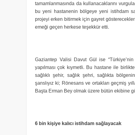
tamamlanmasında da kullanacaklarını vurguladı
bu yeni hastanenin bölgeye yeni istihdam sağl
projeyi erken bitirmek için gayret gösterecekle
emeği geçen herkese teşekkür etti.
Gaziantep Valisi Davut Gül ise “Türkiye’ni
yapılması çok kıymetli. Bu hastane ile birlik
sağlıklı şehir, sağlık şehri, sağlıkta bölg
şanslıyız ki; Rönesans ve ortakları geçmiş yılla
Başta Erman Bey olmak üzere bütün ekibine gü
6 bin kişiye kalıcı istihdam sağlayacak