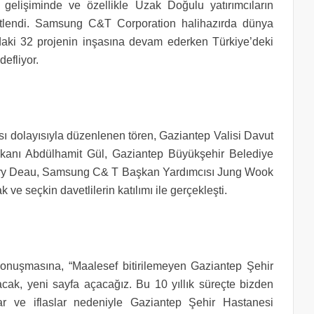
 gelişiminde ve özellikle Uzak Doğulu yatırımcıların
 üstlendi. Samsung C&T Corporation halihazırda dünya
daki 32 projenin inşasına devam ederken Türkiye’deki
defliyor.
ı dolayısıyla düzenlenen tören, Gaziantep Valisi Davut
Bakanı Abdülhamit Gül, Gaziantep Büyükşehir Belediye
rry Deau, Samsung C& T Başkan Yardımcısı Jung Wook
e seçkin davetlilerin katılımı ile gerçekleşti.
onuşmasına, “Maalesef bitirilemeyen Gaziantep Şehir
acak, yeni sayfa açacağız. Bu 10 yıllık süreçte bizden
lar ve iflaslar nedeniyle Gaziantep Şehir Hastanesi