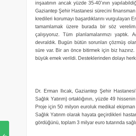
inşaatının ancak yüzde 35-40’ının yapılabildi
Gaziantep Şehir Hastanesi sürecini finansman 
kredileri korumayı başardıklarını vurgulayan E
tamamlamak üzere burada bir söz verelim. 
çalışıyoruz. Tüm planlamalarımızı yaptık. 
devraldık. Bugün bütün sorunları çözmüş olara
süre var. Bir an önce bitirmek için biz hazırı
büyük emek verildi. Desteklerinden dolayı herk
Dr. Erman Ilıcak, Gaziantep Şehir Hastanes
Sağlık Yatırım)
ortaklığının, yüzde 49 hisseni
Proje için 50 milyon euroluk medikal ekipman 
Sağlık Yatırım olarak hayata geçirdikleri hast
gördüğünü, toplam 3 milyar euro tutarında sağlık y