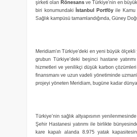
şirketi olan
Rönesans
ve Türkiye'nin en büyük 
biri konumundaki
İstanbul Portföy
ile Kamu Ö
Sağlık kampüsü tamamlandığında, Güney Doğu 
Meridiam'ın Türkiye'deki en yeni büyük ölçekl
grubun Türkiye’deki beşinci hastane yatırımı 
hizmetleri ve yenilikçi düşük karbon çözümleri 
finansmanı ve uzun vadeli yönetiminde uzmanla
projeyi yöneten Meridiam, bugüne kadar dünya 
Türkiye’nin sağlık altyapısının yenilenmesind
Şehir Hastanesi yatırımı ile birlikte bünyesi
kare kapalı alanda 8.975 yatak kapasitesi