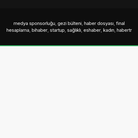
medya sponsorluğu
,
gezi bülteni
,
haber dosyası
,
final
hesaplama
,
bihaber
,
startup
,
sağlıklı
,
eshaber
,
kadın
,
habertr