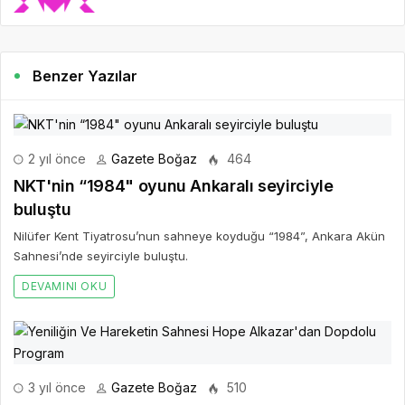
Benzer Yazılar
2 yıl önce
Gazete Boğaz
464
NKT'nin “1984" oyunu Ankaralı seyirciyle
buluştu
Nilüfer Kent Tiyatrosu’nun sahneye koyduğu “1984”, Ankara Akün
Sahnesi’nde seyirciyle buluştu.
DEVAMINI OKU
3 yıl önce
Gazete Boğaz
510