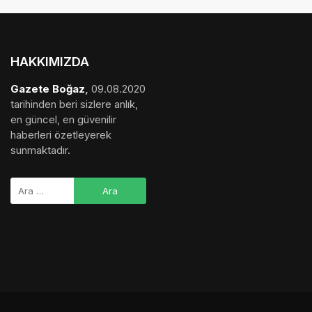
haberleri özetleyerek
sunmaktadır.
medya sponsorluğu
,
gezi bülteni
,
haber dosyası
,
final
hesaplama
,
bihaber
,
startup
,
sağlıklı
,
eshaber
,
kadın
,
habertr