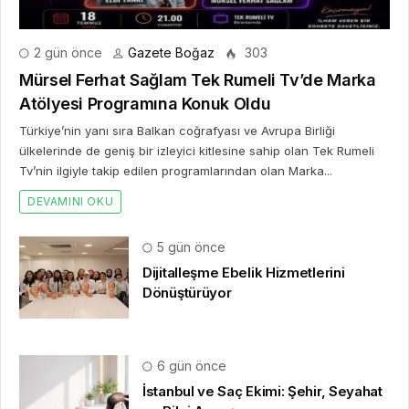
Tv’nin ilgiyle takip edilen programlarından olan Marka...
DEVAMINI OKU
5 gün önce
Dijitalleşme Ebelik Hizmetlerini
Dönüştürüyor
6 gün önce
İstanbul ve Saç Ekimi: Şehir, Seyahat
ve Bilgi Arayışı
2 hafta önce
Takı alışverişinde yeni dönem başladı
ve herkesin konuştuğu uygulama SO
CHIC… oldu