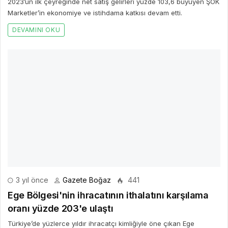
2023’ün ilk çeyreğinde net satış gelirleri yüzde 103,6 büyüyen ŞOK
Marketler’in ekonomiye ve istihdama katkısı devam etti.
DEVAMINI OKU
3 yıl önce
Gazete Boğaz
441
Ege Bölgesi'nin ihracatının ithalatını karşılama
oranı yüzde 203'e ulaştı
Türkiye’de yüzlerce yıldır ihracatçı kimliğiyle öne çıkan Ege
Bölgesi, 2023 yılında Ticaret Bakanlığı tarafından açıklanan
faaliyet illeri ihracat istatistiklerine göre 42,6 milyar dolarlık
ihracata imza atarken, ithalatı yüzde 2’lik düşüşle 20,9 milyar
dolarda kaldı.
DEVAMINI OKU