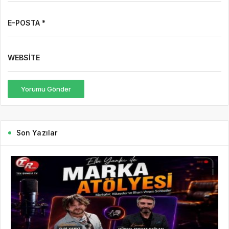
Son Yazılar
2 gün önce
Gazete Boğaz
303
Mürsel Ferhat Sağlam Tek Rumeli Tv’de Marka
Atölyesi Programına Konuk Oldu
Türkiye’nin yanı sıra Balkan coğrafyası ve Avrupa Birliği
ülkelerinde de geniş bir izleyici kitlesine sahip olan Tek Rumeli