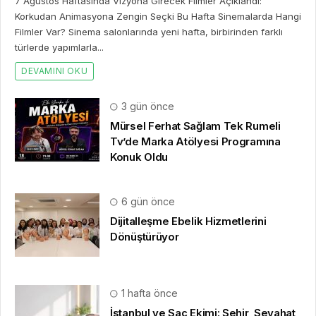
7 Ağustos Haftasında Vizyona Girecek Filmler Açıklandı:
Korkudan Animasyona Zengin Seçki Bu Hafta Sinemalarda Hangi
Filmler Var? Sinema salonlarında yeni hafta, birbirinden farklı
türlerde yapımlarla...
DEVAMINI OKU
3 gün önce
Mürsel Ferhat Sağlam Tek Rumeli
Tv’de Marka Atölyesi Programına
Konuk Oldu
6 gün önce
Dijitalleşme Ebelik Hizmetlerini
Dönüştürüyor
1 hafta önce
İstanbul ve Saç Ekimi: Şehir, Seyahat