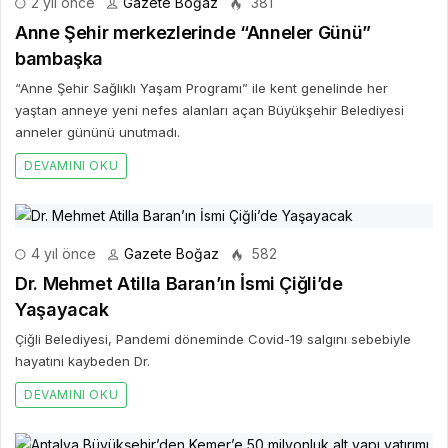
2 yıl önce
Gazete Boğaz
381
Anne Şehir merkezlerinde “Anneler Günü”
bambaşka
“Anne Şehir Sağlıklı Yaşam Programı” ile kent genelinde her
yaştan anneye yeni nefes alanları açan Büyükşehir Belediyesi
anneler gününü unutmadı.
DEVAMINI OKU
4 yıl önce
Gazete Boğaz
582
Dr. Mehmet Atilla Baran’ın İsmi Çiğli’de
Yaşayacak
Çiğli Belediyesi, Pandemi döneminde Covid-19 salgını sebebiyle
hayatını kaybeden Dr.
DEVAMINI OKU