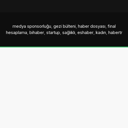
medya sponsorluğu
,
gezi bülteni
,
haber dosyası
,
final
hesaplama
,
bihaber
,
startup
,
sağlıklı
,
eshaber
,
kadın
,
habertr