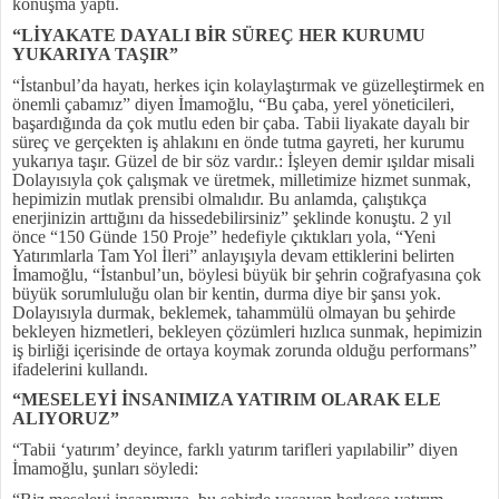
konuşma yaptı.
“LİYAKATE DAYALI BİR SÜREÇ HER KURUMU
YUKARIYA TAŞIR”
“İstanbul’da hayatı, herkes için kolaylaştırmak ve güzelleştirmek en
önemli çabamız” diyen İmamoğlu, “Bu çaba, yerel yöneticileri,
başardığında da çok mutlu eden bir çaba. Tabii liyakate dayalı bir
süreç ve gerçekten iş ahlakını en önde tutma gayreti, her kurumu
yukarıya taşır. Güzel de bir söz vardır.: İşleyen demir ışıldar misali
Dolayısıyla çok çalışmak ve üretmek, milletimize hizmet sunmak,
hepimizin mutlak prensibi olmalıdır. Bu anlamda, çalıştıkça
enerjinizin arttığını da hissedebilirsiniz” şeklinde konuştu. 2 yıl
önce “150 Günde 150 Proje” hedefiyle çıktıkları yola, “Yeni
Yatırımlarla Tam Yol İleri” anlayışıyla devam ettiklerini belirten
İmamoğlu, “İstanbul’un, böylesi büyük bir şehrin coğrafyasına çok
büyük sorumluluğu olan bir kentin, durma diye bir şansı yok.
Dolayısıyla durmak, beklemek, tahammülü olmayan bu şehirde
bekleyen hizmetleri, bekleyen çözümleri hızlıca sunmak, hepimizin
iş birliği içerisinde de ortaya koymak zorunda olduğu performans”
ifadelerini kullandı.
“MESELEYİ İNSANIMIZA YATIRIM OLARAK ELE
ALIYORUZ”
“Tabii ‘yatırım’ deyince, farklı yatırım tarifleri yapılabilir” diyen
İmamoğlu, şunları söyledi: