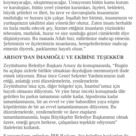
koymayacağız, sıkıştırmayacağız. Umuyorum bütün kamu kurum
ve kuruluşları, bütün yerel yönetim kurumları, ilçeleri, beldeleri,
büyük şehirleri ve illeri, bu tavır ve davranışlarla insanımızın
mutluluğu ve huzuru için çalışır. İnşallah her birimiz, insanımızın ve
yurttaşımızın takdirini alan yöneticiler oluruz. Zaten insanı herhalde
en fazla mutlu edecek şey, hizmet ettiğiniz insanların yüzündeki
tebessüm, mutluluk, huzur ve size sunduğu güzel cümlelerdir diye
düşünüyorum. Bu manada Allah bizi, milletimize mahcup etmesin.
Şehrimizin ve ilçelerimizin insanlarına, hemşehrilerimize mahcup
etmesin diyerek, parklarımız hayırlı olsun.”
ARISOY’DAN İMAMOĞLU VE EKİBİNE TEŞEKKÜR
Zeytinburnu Belediye Başkanı Arısoy da konuşmasında, “Bugün
bu açılışta sizlerle birlikte olmaktan duyduğum memnuniyeti ifade
etmek istiyorum. Biraz önce Genel Sekreter Yardımcımızın izah
ettiği, anlattığı yeni düzenlemelerin, yenilemelerin
Zeytinburnu’muz için, diğer bölgeler için, İstanbul’umuz için
hayırlı olmasını diliyorum. Ve yine biraz önceki konuşmada dile
getirilen bu parkın tamamının sahile kadar, hipodroma kadar
tamamlanmasını, bir an evvel ve yine bahsedilen yaya erişim
köprülerinin de bir an evvel tamamlanmasını diliyorum. Bu
düzenlemelerde, yenilemelerde ve ilave etapların
tamamlanmasında, başta Büyükşehir Belediye Başkanımız olmak
üzere, emeği geçen herkese, çalışanlara teşekkür ediyorum”
ifadelerini kullandı.
Konuşmaların ardından; İBB Başkanı, ilçe belediye başkanları ile