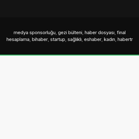
medya sponsorluğu
,
gezi bülteni
,
haber dosyası
,
final
hesaplama
,
bihaber
,
startup
,
sağlıklı
,
eshaber
,
kadın
,
habertr