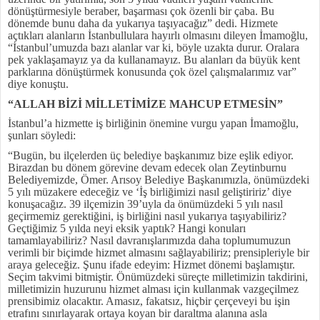
dönüştürmesiyle beraber, başarması çok özenli bir çaba. Bu
dönemde bunu daha da yukarıya taşıyacağız” dedi. Hizmete
açtıkları alanların İstanbullulara hayırlı olmasını dileyen İmamoğlu,
“İstanbul’umuzda bazı alanlar var ki, böyle uzakta durur. Oralara
pek yaklaşamayız ya da kullanamayız. Bu alanları da büyük kent
parklarına dönüştürmek konusunda çok özel çalışmalarımız var”
diye konuştu.
“ALLAH BİZİ MİLLETİMİZE MAHCUP ETMESİN”
İstanbul’a hizmette iş birliğinin önemine vurgu yapan İmamoğlu,
şunları söyledi:
“Bugün, bu ilçelerden üç belediye başkanımız bize eşlik ediyor.
Birazdan bu dönem görevine devam edecek olan Zeytinburnu
Belediyemizde, Ömer. Arısoy Belediye Başkanımızla, önümüzdeki
5 yılı müzakere edeceğiz ve ‘İş birliğimizi nasıl geliştiririz’ diye
konuşacağız. 39 ilçemizin 39’uyla da önümüzdeki 5 yılı nasıl
geçirmemiz gerektiğini, iş birliğini nasıl yukarıya taşıyabiliriz?
Geçtiğimiz 5 yılda neyi eksik yaptık? Hangi konuları
tamamlayabiliriz? Nasıl davranışlarımızda daha toplumumuzun
verimli bir biçimde hizmet almasını sağlayabiliriz; prensipleriyle bir
araya geleceğiz. Şunu ifade edeyim: Hizmet dönemi başlamıştır.
Seçim takvimi bitmiştir. Önümüzdeki süreçte milletimizin takdirini,
milletimizin huzurunu hizmet alması için kullanmak vazgeçilmez
prensibimiz olacaktır. Amasız, fakatsız, hiçbir çerçeveyi bu işin
etrafını sınırlayarak ortaya koyan bir daraltma alanına asla