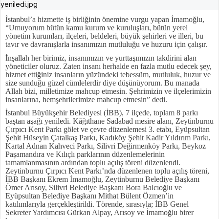
İstanbul’a hizmette iş birliğinin önemine vurgu yapan İmamoğlu,
“Umuyorum bütün kamu kurum ve kuruluşları, bütün yerel
yönetim kurumları, ilçeleri, beldeleri, büyük şehirleri ve illeri, bu
tavır ve davranışlarla insanımızın mutluluğu ve huzuru için çalışır.
İnşallah her birimiz, insanımızın ve yurttaşımızın takdirini alan
yöneticiler oluruz. Zaten insanı herhalde en fazla mutlu edecek şey,
hizmet ettiğiniz insanların yüzündeki tebessüm, mutluluk, huzur ve
size sunduğu güzel cümlelerdir diye düşünüyorum. Bu manada
Allah bizi, milletimize mahcup etmesin. Şehrimizin ve ilçelerimizin
insanlarına, hemşehrilerimize mahcup etmesin” dedi.
İstanbul Büyükşehir Belediyesi (İBB), 7 ilçede, toplam 8 parkı
baştan aşağı yeniledi. Kâğıthane Sadabad mesire alanı, Zeytinburnu
Çırpıcı Kent Parkı gölet ve çevre düzenlemesi 3. etabı, Eyüpsultan
Şehit Hüseyin Çatalkaş Parkı, Kadıköy Şehit Kadir Yıldırım Parkı,
Kartal Adnan Kahveci Parkı, Silivri Değirmenköy Parkı, Beykoz
Paşamandıra ve Kılıçlı parklarının düzenlemelerinin
tamamlanmasının ardından toplu açılış töreni düzenlendi.
Zeytinburnu Çırpıcı Kent Parkı’nda düzenlenen toplu açılış töreni,
İBB Başkanı Ekrem İmamoğlu, Zeytinburnu Belediye Başkanı
Ömer Arısoy, Silivri Belediye Başkanı Bora Balcıoğlu ve
Eyüpsultan Belediye Başkanı Mithat Bülent Özmen’in
katılımlarıyla gerçekleştirildi. Törende, sırasıyla; İBB Genel
Sekreter Yardımcısı Gürkan Alpay, Arısoy ve İmamoğlu birer