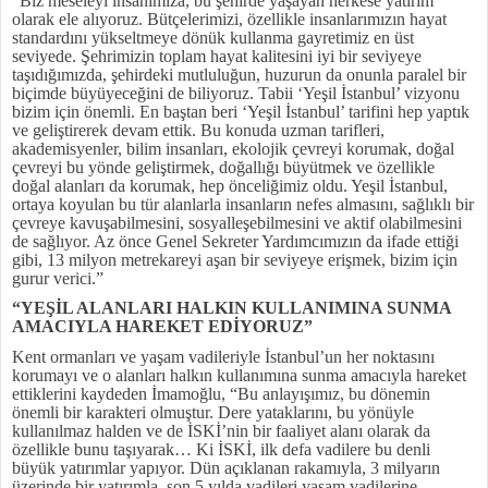
“Biz meseleyi insanımıza, bu şehirde yaşayan herkese yatırım
olarak ele alıyoruz. Bütçelerimizi, özellikle insanlarımızın hayat
standardını yükseltmeye dönük kullanma gayretimiz en üst
seviyede. Şehrimizin toplam hayat kalitesini iyi bir seviyeye
taşıdığımızda, şehirdeki mutluluğun, huzurun da onunla paralel bir
biçimde büyüyeceğini de biliyoruz. Tabii ‘Yeşil İstanbul’ vizyonu
bizim için önemli. En baştan beri ‘Yeşil İstanbul’ tarifini hep yaptık
ve geliştirerek devam ettik. Bu konuda uzman tarifleri,
akademisyenler, bilim insanları, ekolojik çevreyi korumak, doğal
çevreyi bu yönde geliştirmek, doğallığı büyütmek ve özellikle
doğal alanları da korumak, hep önceliğimiz oldu. Yeşil İstanbul,
ortaya koyulan bu tür alanlarla insanların nefes almasını, sağlıklı bir
çevreye kavuşabilmesini, sosyalleşebilmesini ve aktif olabilmesini
de sağlıyor. Az önce Genel Sekreter Yardımcımızın da ifade ettiği
gibi, 13 milyon metrekareyi aşan bir seviyeye erişmek, bizim için
gurur verici.”
“YEŞİL ALANLARI HALKIN KULLANIMINA SUNMA
AMACIYLA HAREKET EDİYORUZ”
Kent ormanları ve yaşam vadileriyle İstanbul’un her noktasını
korumayı ve o alanları halkın kullanımına sunma amacıyla hareket
ettiklerini kaydeden İmamoğlu, “Bu anlayışımız, bu dönemin
önemli bir karakteri olmuştur. Dere yataklarını, bu yönüyle
kullanılmaz halden ve de İSKİ’nin bir faaliyet alanı olarak da
özellikle bunu taşıyarak… Ki İSKİ, ilk defa vadilere bu denli
büyük yatırımlar yapıyor. Dün açıklanan rakamıyla, 3 milyarın
üzerinde bir yatırımla, son 5 yılda vadileri yaşam vadilerine