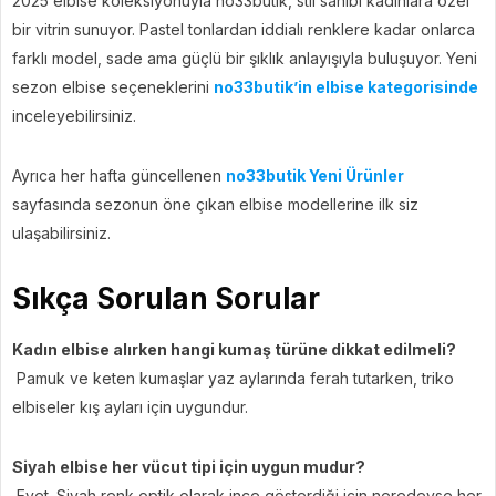
2025 elbise koleksiyonuyla no33butik, stil sahibi kadınlara özel
bir vitrin sunuyor. Pastel tonlardan iddialı renklere kadar onlarca
farklı model, sade ama güçlü bir şıklık anlayışıyla buluşuyor. Yeni
sezon elbise seçeneklerini
no33butik’in elbise kategorisinde
inceleyebilirsiniz.
Ayrıca her hafta güncellenen
no33butik Yeni Ürünler
sayfasında sezonun öne çıkan elbise modellerine ilk siz
ulaşabilirsiniz.
Sıkça Sorulan Sorular
Kadın elbise alırken hangi kumaş türüne dikkat edilmeli?
Pamuk ve keten kumaşlar yaz aylarında ferah tutarken, triko
elbiseler kış ayları için uygundur.
Siyah elbise her vücut tipi için uygun mudur?
Evet. Siyah renk optik olarak ince gösterdiği için neredeyse her