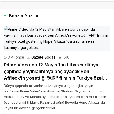
Benzer Yazılar
3 yıl önce
Gazete Boğaz
516
Prime Video'da 12 Mayıs'tan itibaren dünya
çapında yayınlanmaya başlayacak Ben
Affleck'in yönettiği “AIR" filminin Türkiye özel
gösterimi, Hope Alkazar'da ünlü isimlerin
Dünya çapında milyonlarca izleyiciye ulaşan dijital yayın
katılımıyla gerçekleşti
platformu Prime Video’nun Amazon Studios, Skydance Sports,
Artists Equity ve Mandalay Pictures ortak yapımı olan AIR filminin
özel gösterimi 8 Mayıs Pazartesi günü Beyoğlu Hope Alkazar’da
keyifli bir davetle gerçekleştirildi.