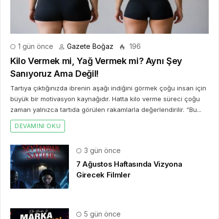
HAKKIMIZDA
Gazete Boğaz
,
09.08.2020
tarihinden beri sizlere anlık,
en güncel, en güvenilir
haberleri özetleyerek
sunmaktadır.