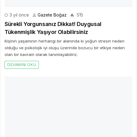
DEVAMINI OKU
2 yıl önce
Gazete Boğaz
504
Plastikten Özgür Bir Gelecek: Beynimizi ve
Dünyamızı Koruyalım!
Plastik ürünlerde bulunan kimyasalların çevresel kirlilikle birlikte su
kaynaklarına karışması, insanların bu kimyasallara maruz
kalmasına neden olmaktadır.
DEVAMINI OKU
4 yıl önce
Gazete Boğaz
617
Günümüzde kadına yönelik şiddet artmaya
devam ediyor