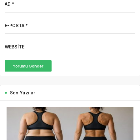
7 Ağustos Haftasında Vizyona
Girecek Filmler
5 gün önce
Mürsel Ferhat Sağlam Tek Rumeli
Tv’de Marka Atölyesi Programına
Konuk Oldu
1 hafta önce
Dijitalleşme Ebelik Hizmetlerini
Dönüştürüyor
1 hafta önce
İstanbul ve Saç Ekimi: Şehir, Seyahat
ve Bilgi Arayışı