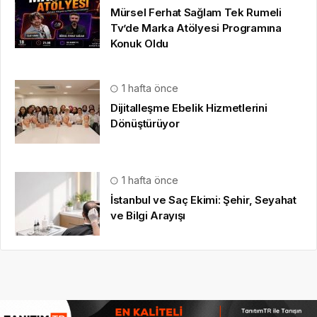
medya sponsorluğu
,
gezi bülteni
,
haber dosyası
,
final
hesaplama
,
bihaber
,
startup
,
sağlıklı
,
eshaber
,
kadın
,
habertr