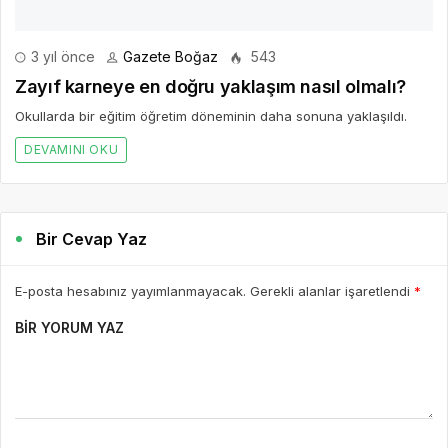
1 gün önce
Gazete Boğaz
196
Kilo Vermek mi, Yağ Vermek mi? Aynı Şey
Sanıyoruz Ama Değil!
Tartıya çıktığınızda ibrenin aşağı indiğini görmek çoğu insan için
büyük bir motivasyon kaynağıdır. Hatta kilo verme süreci çoğu
zaman yalnızca tartıda görülen rakamlarla değerlendirilir. “Bu...
DEVAMINI OKU
3 gün önce