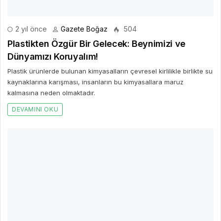
Kadına yönelik şiddet her toplumda var olan ve şiddetini giderek
arttıran bir durumdur.
DEVAMINI OKU
3 yıl önce
Gazete Boğaz
543
Zayıf karneye en doğru yaklaşım nasıl olmalı?
Okullarda bir eğitim öğretim döneminin daha sonuna yaklaşıldı.
DEVAMINI OKU
Bir Cevap Yaz
E-posta hesabınız yayımlanmayacak. Gerekli alanlar işaretlendi
*
BIR YORUM YAZ