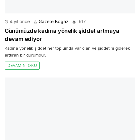
AD *
E-POSTA *
WEBSITE
Yorumu Gönder
Son Yazılar