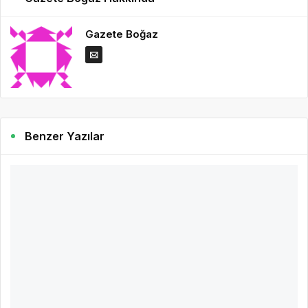
Gazete Boğaz
Benzer Yazılar
3 yıl önce
Gazete Boğaz
515
Sürekli Yorgunsanız Dikkat! Duygusal
Tükenmişlik Yaşıyor Olabilirsiniz
Kişinin yaşamının herhangi bir alanında ki yoğun stresin neden
olduğu ve psikolojik iyi oluşu üzerinde bozucu bir etkiye neden
olan bir kavram olarak tanımlayabiliriz.