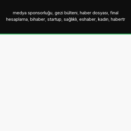
medya sponsorluğu
,
gezi bülteni
,
haber dosyası
,
final
hesaplama
,
bihaber
,
startup
,
sağlıklı
,
eshaber
,
kadın
,
habertr