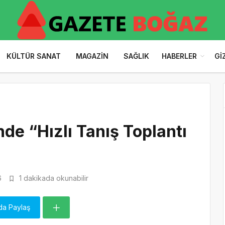
KÜLTÜR SANAT
MAGAZIN
SAĞLIK
HABERLER
GI
nde “Hızlı Tanış Toplantı
6
1 dakikada okunabilir
da Paylaş