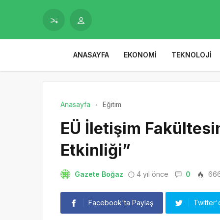
ANASAYFA
EKONOMI
TEKNOLOJI
Anasayfa
Eğitim
EÜ İletişim Fakültesi
Etkinliği”
Gazete Boğaz
4 yıl önce
0
66
Facebook'ta Paylaş
Twitter'