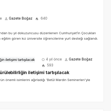
ce
Gazete Boğaz
640
fından bu yıl dokuzuncusu düzenlenen Cumhuriyet’in Çocukları
a eğitim gören kız üniversite öğrencilerine yurt desteği sağlandı.
4 yıl önce
Gazete Boğaz
593
ülebilirliğin iletişimi tartışılacak
törün önemli isimlerini ağırladığı 'Betûl Mardin Seminerleri'yle