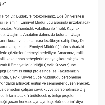
ğız”
ör Prof. Dr. Budak, “Protokollerimiz, Ege Üniversitesi
si ile İzmir İl Emniyet Müdürlüğü arasında imzalanacak
niversitesi Mühendislik Fakültesi ile ‘Trafik Kaynaklı
inde; Ulaştırma Anabilim dalımızda bulunan Ulaşım
arını kuran ve uluslararası tecrübeye sahip Doç. Dr.
ı sorunlara; İzmir İl Emniyet Müdürlüğünün sahadaki
mlerle çözümler üretmeyi hedefliyor. Amacımız, trafik
rafik kazalarının sebeplerini ortaya çıkararak çözüm
 İzmir İl Emniyet Müdürlüğü Çevik Kuvvet Şube
ığı Eğitimi iş birliği projesinde ise Fakültemizin
ığında, Çevik Kuvvet Şube Müdürlüğü personeline
rkındalığı artıracak eğitim ve seminerler düzenlenecek.
düz demeden çalışan çevik kuvvet personelimize Diş
ik tanınacak. Yürütülecek iş birliği projelerinin
emeği geçen herkese ayrı ayrı teşekkür ederim” diye