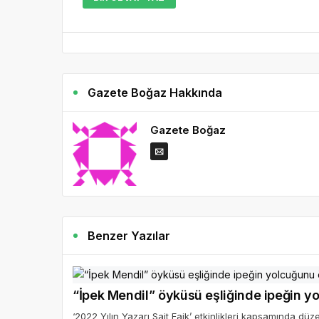
Gazete Boğaz Hakkında
Gazete Boğaz
Benzer Yazılar
“İpek Mendil” öyküsü eşliğinde ipeğin y
‘2022 Yılın Yazarı Sait Faik’ etkinlikleri kapsamında d