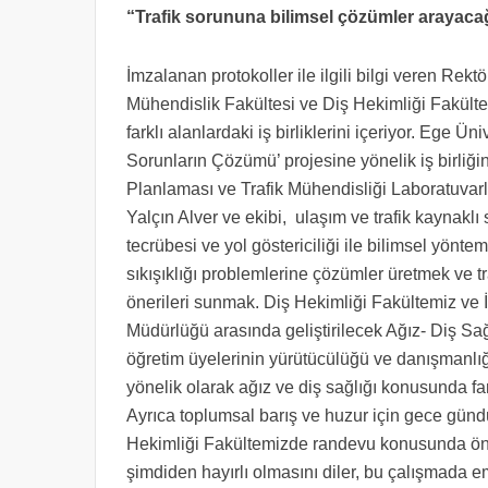
“Trafik sorununa bilimsel çözümler arayaca
İmzalanan protokoller ile ilgili bilgi veren Rekt
Mühendislik Fakültesi ve Diş Hekimliği Fakülte
farklı alanlardaki iş birliklerini içeriyor. Ege Ü
Sorunların Çözümü’ projesine yönelik iş birliğ
Planlaması ve Trafik Mühendisliği Laboratuvarl
Yalçın Alver ve ekibi, ulaşım ve trafik kaynakl
tecrübesi ve yol göstericiliği ile bilimsel yönte
sıkışıklığı problemlerine çözümler üretmek ve t
önerileri sunmak. Diş Hekimliği Fakültemiz ve
Müdürlüğü arasında geliştirilecek Ağız- Diş Sağl
öğretim üyelerinin yürütücülüğü ve danışmanl
yönelik olarak ağız ve diş sağlığı konusunda fa
Ayrıca toplumsal barış ve huzur için gece gün
Hekimliği Fakültemizde randevu konusunda öncel
şimdiden hayırlı olmasını diler, bu çalışmada 