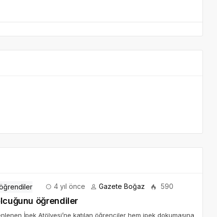
4 yıl önce
Gazete Boğaz
590
olcuğunu öğrendiler
üzenlenen İpek Atölyesi’ne katılan öğrenciler hem ipek dokumasına