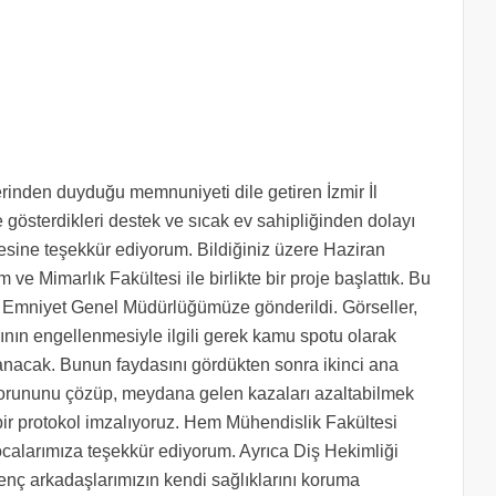
klerinden duyduğu memnuniyeti dile getiren İzmir İl
österdikleri destek ve sıcak ev sahipliğinden dolayı
lesine teşekkür ediyorum. Bildiğiniz üzere Haziran
ve Mimarlık Fakültesi ile birlikte bir proje başlattık. Bu
ar, Emniyet Genel Müdürlüğümüze gönderildi. Görseller,
rının engellenmesiyle ilgili gerek kamu spotu olarak
nacak. Bunun faydasını gördükten sonra ikinci ana
ı sorununu çözüp, meydana gelen kazaları azaltabilmek
bir protokol imzalıyoruz. Hem Mühendislik Fakültesi
calarımıza teşekkür ediyorum. Ayrıca Diş Hekimliği
 genç arkadaşlarımızın kendi sağlıklarını koruma