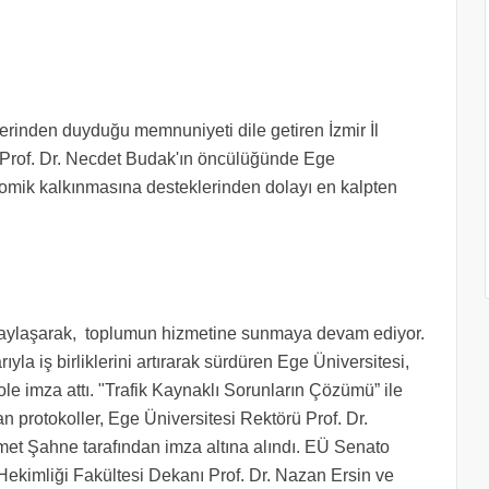
iklerinden duyduğu memnuniyeti dile getiren İzmir İl
rof. Dr. Necdet Budak'ın öncülüğünde Ege
onomik kalkınmasına desteklerinden dolayı en kalpten
i paylaşarak, toplumun hizmetine sunmaya devam ediyor.
la iş birliklerini artırarak sürdüren Ege Üniversitesi,
ole imza attı. "Trafik Kaynaklı Sorunların Çözümü” ile
n protokoller, Ege Üniversitesi Rektörü Prof. Dr.
et Şahne tarafından imza altına alındı. EÜ Senato
kimliği Fakültesi Dekanı Prof. Dr. Nazan Ersin ve