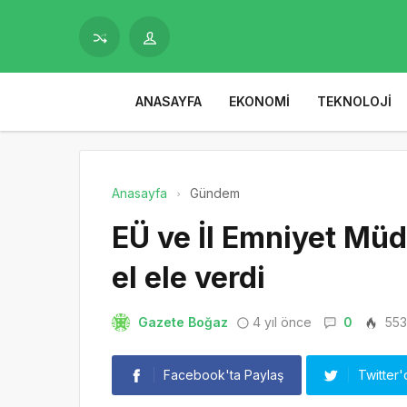
ANASAYFA
EKONOMI
TEKNOLOJI
Anasayfa
Gündem
EÜ ve İl Emniyet Müd
el ele verdi
Gazete Boğaz
4 yıl önce
0
553
Facebook'ta Paylaş
Twitter'