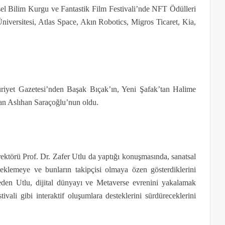
sel Bilim Kurgu ve Fantastik Film Festivali’nde NFT Ödülleri
 Üniversitesi, Atlas Space, Akın Robotics, Migros Ticaret, Kia,
riyet Gazetesi’nden Başak Bıçak’ın, Yeni Şafak’tan Halime
an Aslıhan Saraçoğlu’nun oldu.
rektörü Prof. Dr. Zafer Utlu da yaptığı konuşmasında, sanatsal
steklemeye ve bunların takipçisi olmaya özen gösterdiklerini
e eden Utlu, dijital dünyayı ve Metaverse evrenini yakalamak
ali gibi interaktif oluşumlara desteklerini sürdüreceklerini