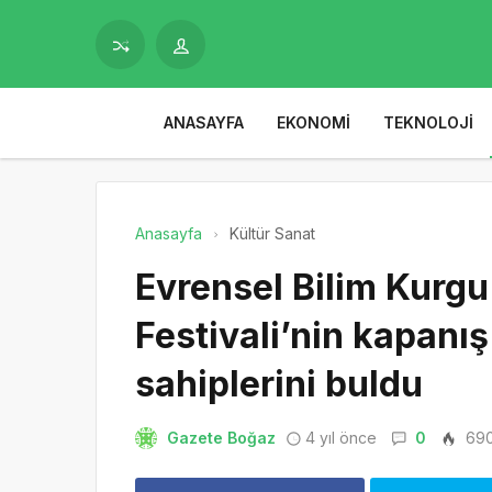
ANASAYFA
EKONOMI
TEKNOLOJI
Anasayfa
Kültür Sanat
Evrensel Bilim Kurgu
Festivali’nin kapanış
sahiplerini buldu
Gazete Boğaz
4 yıl önce
0
69