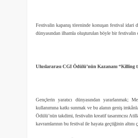
Festivalin kapanış töreninde konuşan festival idari di
dünyasından ilhamla oluşturulan böyle bir festivalin
Uluslararası CGI Ödülü’nün Kazananı “Killing
Gençlerin yaratıcı dünyasından yararlanmak; M
kullanımına katkı sunmak ve bu alanın geniş imkânl
Ödülü’nün takdimi, festivalin kreatif tasarımcısı At
kavramlarının bu festival ile hayata geçtiğinin altını ç