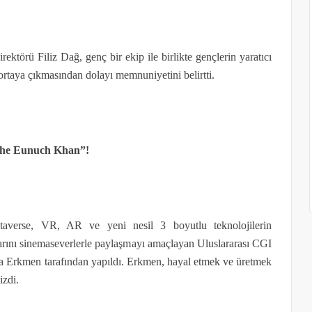
rektörü Filiz Dağ, genç bir ekip ile birlikte gençlerin yaratıcı
 ortaya çıkmasından dolayı memnuniyetini belirtti.
 the Eunuch Khan”!
etaverse, VR, AR ve yeni nesil 3 boyutlu teknolojilerin
arını sinemaseverlerle paylaşmayı amaçlayan Uluslararası CGI
illa Erkmen tarafından yapıldı. Erkmen, hayal etmek ve üretmek
izdi.