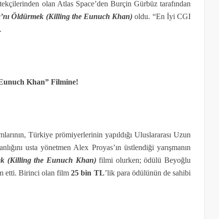
tekçilerinden olan Atlas Space’den Burçin Gürbüz tarafından
’nı Öldürmek
(
Killing the Eunuch Khan)
oldu. “En İyi CGI
.
e Eunuch Khan” Filmine!
larının, Türkiye prömiyerlerinin yapıldığı Uluslararası Uzun
kanlığını usta yönetmen Alex Proyas’ın üstlendiği yarışmanın
ek
(
Killing the Eunuch Khan)
filmi olurken; ödülü Beyoğlu
tti. Birinci olan film
25 bin TL
’lik para ödülünün de sahibi