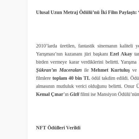
Ulusal Uzun Metraj Ödülü’nü İki Film Paylaştı:
2010’larda üretilen, fantastik sinemanın kaliteli y
Yarışması’nın kazananı jüri başkanı
Ezel Akay
tar
birden vermeye karar verdiklerini belirtti. Yarı
Şükran’ın Maceraları
ile
Mehmet Kurtuluş
v
filmlere
toplam 40 bin TL
ödül takdim edildi. Ödü
almasının mutluluk verici olduğunu belirtti. Onur Ü
Kemal Çınar
’ın
Gizli
filmi ise Mansiyon Ödülü’nün 
NFT Ödülleri Verildi