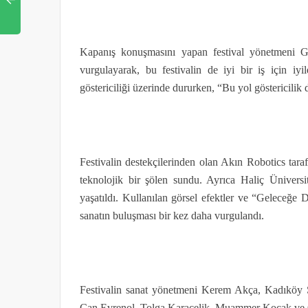
Kapanış konuşmasını yapan festival yönetmeni Gü
vurgulayarak, bu festivalin de iyi bir iş için iyi
göstericiliği üzerinde dururken, “Bu yol göstericilik
Festivalin destekçilerinden olan Akın Robotics tara
teknolojik bir şölen sundu. Ayrıca Haliç Üniversite
yaşatıldı. Kullanılan görsel efektler ve “Geleceğe 
sanatın buluşması bir kez daha vurgulandı.
Festivalin sanat yönetmeni Kerem Akça, Kadıköy 
Can Evrenol, Tolga Karaçelik, Muammer Koçak ve Oz