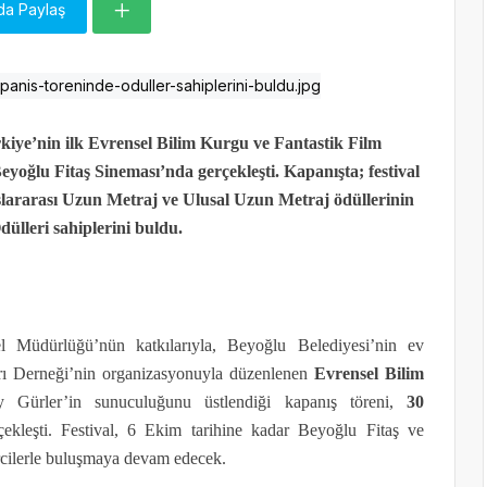
da Paylaş
rkiye’nin ilk Evrensel Bilim Kurgu ve Fantastik Film
Beyoğlu Fitaş Sineması’nda gerçekleşti. Kapanışta; festival
lararası Uzun Metraj ve Ulusal Uzun Metraj ödüllerinin
ülleri sahiplerini buldu.
 Müdürlüğü’nün katkılarıyla,
Beyoğlu Belediyesi’nin ev
ları Derneği’nin organizasyonuyla düzenlenen
Evrensel Bilim
y Gürler’in sunuculuğunu üstlendiği kapanış töreni,
30
çekleşti. Festival, 6 Ekim tarihine kadar Beyoğlu Fitaş ve
rcilerle buluşmaya devam edecek.