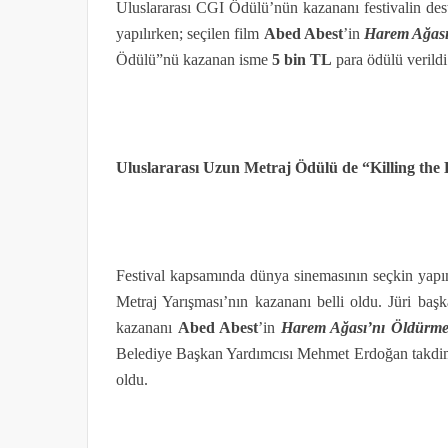
Uluslararası CGI Ödülü’nün kazananı festivalin des
yapılırken; seçilen film
Abed Abest
’in
Harem Ağası
Ödülü”nü kazanan isme
5 bin TL
para ödülü verildi
Uluslararası Uzun Metraj Ödülü de “Killing th
Festival kapsamında dünya sinemasının seçkin yapım
Metraj Yarışması’nın kazananı belli oldu. Jüri baş
kazananı
Abed Abest
’in
Harem Ağası’nı Öldürm
Belediye Başkan Yardımcısı Mehmet Erdoğan takdim e
oldu.