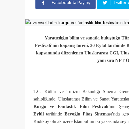
Facebook'ta Paylaş
Twitter'
Yaratıcılığın bilim ve sanatla buluştuğu Tü
Festivali’nin kapanış töreni, 30 Eylül tarihinde 
kapsamında düzenlenen Uluslararası CGI, Ulus
yanı sıra NFT Öd
T.C. Kültür ve Turizm Bakanlığı Sinema Genel
sahipliğinde, Uluslararası Bilim ve Sanat Yaratıcı
Kurgu ve Fantastik Film Festivali
’nin Şena
Eylül
tarihinde
Beyoğlu Fitaş Sineması
’nda ger
Kadıköy olmak üzere İstanbul’un iki yakasında seyi