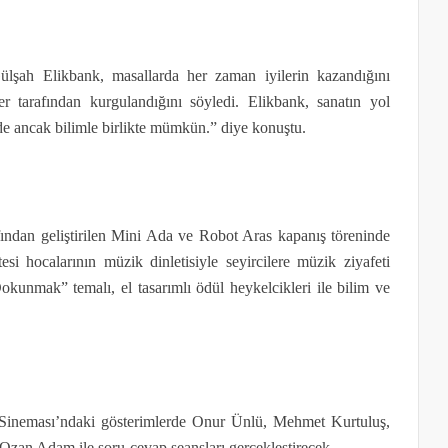
lşah Elikbank, masallarda her zaman iyilerin kazandığını
ler tarafından kurgulandığını söyledi. Elikbank, sanatın yol
 de ancak bilimle birlikte mümkün.” diye konuştu.
fından geliştirilen Mini Ada ve Robot Aras kapanış töreninde
si hocalarının müzik dinletisiyle seyircilere müzik ziyafeti
Dokunmak” temalı, el tasarımlı ödül heykelcikleri ile bilim ve
Sineması’ndaki gösterimlerde Onur Ünlü, Mehmet Kurtuluş,
an Adam ile soru-cevap seansları gerçekleştirecek.