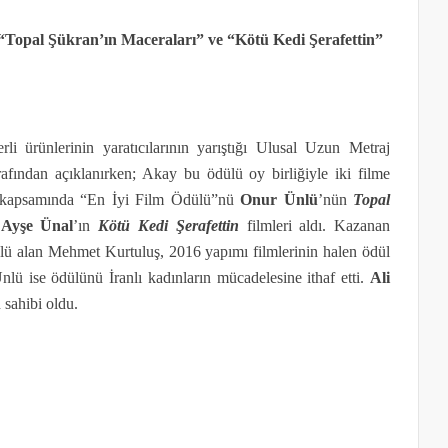
 “Topal Şükran’ın Maceraları” ve “Kötü Kedi Şerafettin”
erli ürünlerinin yaratıcılarının yarıştığı Ulusal Uzun Metraj
afından açıklanırken; Akay bu ödülü oy birliğiyle iki filme
şma kapsamında “En İyi Film Ödülü”nü
Onur Ünlü
’nün
Topal
e
Ayşe Ünal
’ın
Kötü Kedi Şerafettin
filmleri aldı.
Kazanan
lü alan Mehmet Kurtuluş, 2016 yapımı filmlerinin halen ödül
nlü ise ödülünü İranlı kadınların mücadelesine ithaf etti.
Ali
sahibi oldu.