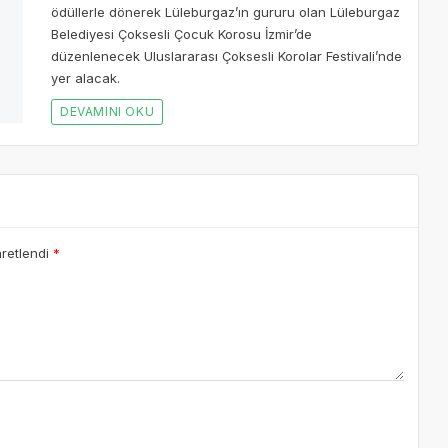
aretlendi
*