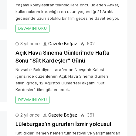
Yaşamı kolaylaştıran teknolojilere öncülük eden Anker,
kullanıcılarını karanlığın en uzun yaşandığı 21 Aralık
gecesinde uzun soluklu bir film gecesine davet ediyor.
DEVAMINI OKU
3 yıl önce
Gazete Boğaz
502
u “Süt Kardeşler" Günü
nde düzenlenen Açık Hava Sinema Günleri etkinliğinde, 12
lecek.
nce
Gazete Boğaz
361
 ödüllerle dönerek Lüleburgaz’ın gururu olan Lüleburgaz
Uluslararası Çoksesli Korolar Festivali’nde yer alacak.