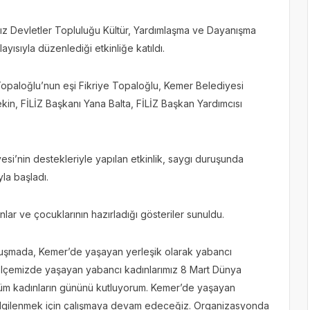
z Devletler Topluluğu Kültür, Yardımlaşma ve Dayanışma
yısıyla düzenlediği etkinliğe katıldı.
Topaloğlu’nun eşi Fikriye Topaloğlu, Kemer Belediyesi
in, FİLİZ Başkanı Yana Balta, FİLİZ Başkan Yardımcısı
si’nin destekleriyle yapılan etkinlik, saygı duruşunda
la başladı.
lar ve çocuklarının hazırladığı gösteriler sunuldu.
onuşmada, Kemer’de yaşayan yerleşik olarak yabancı
, “İlçemizde yaşayan yabancı kadınlarımız 8 Mart Dünya
. Tüm kadınların gününü kutluyorum. Kemer’de yaşayan
n ilgilenmek için çalışmaya devam edeceğiz. Organizasyonda