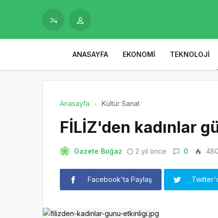
ANASAYFA
EKONOMI
TEKNOLOJI
Anasayfa
Kültür Sanat
FİLİZ'den kadınlar gü
Gazete Boğaz
2 yıl önce
0
48
Facebook'ta Paylaş
Twitter'