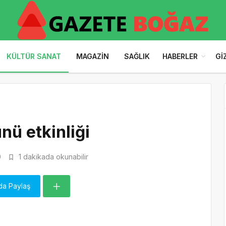
KÜLTÜR SANAT
MAGAZIN
SAĞLIK
HABERLER
GI
nü etkinliği
0
1 dakikada okunabilir
da Paylaş