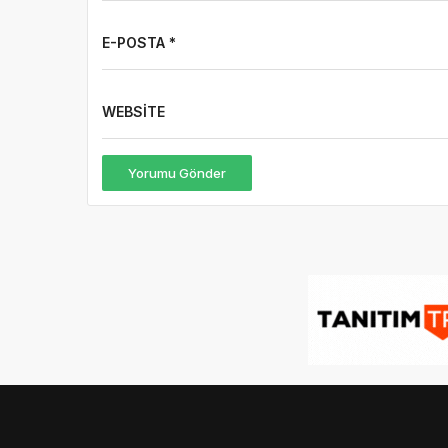
Yorumu Gönder
HAKKIMIZDA
Gazete Boğaz
,
09.08.2020 tarihinden beri sizlere
anlık, en güncel, en güvenilir haberleri özetleyerek
sunmaktadır.