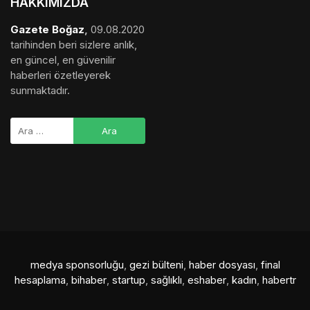
HAKKIMIZDA
Gazete Boğaz
,
09.08.2020
tarihinden beri sizlere anlık,
en güncel, en güvenilir
haberleri özetleyerek
sunmaktadır.
medya sponsorluğu
,
gezi bülteni
,
haber dosyası
,
final
hesaplama
,
bihaber
,
startup
,
sağlıklı
,
eshaber
,
kadın
,
habertr