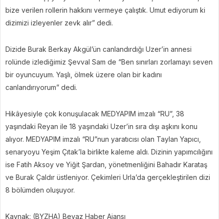
bize verilen rollerin hakkını vermeye çalıştık. Umut ediyorum ki
dizimizi izleyenler zevk alır” dedi.
Dizide Burak Berkay Akgül’ün canlandırdığı Uzer’in annesi
rolünde izlediğimiz Şevval Sam de “Ben sınırları zorlamayı seven
bir oyuncuyum. Yaşlı, ölmek üzere olan bir kadını
canlandırıyorum” dedi.
Hikâyesiyle çok konuşulacak MEDYAPIM imzalı “RU”, 38
yaşındaki Reyan ile 18 yaşındaki Uzer’in sıra dışı aşkını konu
alıyor. MEDYAPIM imzalı “RU”nun yaratıcısı olan Taylan Yapıcı,
senaryoyu Yeşim Çıtak’la birlikte kaleme aldı. Dizinin yapımcılığını
ise Fatih Aksoy ve Yiğit Şardan, yönetmenliğini Bahadır Karataş
ve Burak Çaldır üstleniyor. Çekimleri Urla’da gerçekleştirilen dizi
8 bölümden oluşuyor.
Kaynak: (BYZHA) Beyaz Haber Ajansı