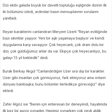
Dizi ekibi galada büyük bir davetli topluluğu eşliğinde dizinin ilk
iki bölümünü izledi, ardından basın mensuplarının sorularını
yanıtladı.
Reyan karakterini canlandıran Meryem Uzerli “Reyan evliliğinde
bazı sıkıntılar yaşıyor. Yeni bir aşk yaşamaya başlıyor ve kendi
duygularına karşı savaşıyor. Çok heyecanlı, çok dram dolu bir
dizi; çok güldüğümüz anlar da var. Ekipçe çok heyecanlıyız, bu
galayı 1.5 yıl bekledik” dedi.
Burak Berkay Akgül “Canlandırdığım Uzer sıra dışı bir karakter.
Uzer gibi insanları çok görmüyoruz, fark etmiyoruz ama onların
dünyası bambaşka; bunu bölümler ilerledikçe göreceğiz” diye
ekledi.
Zafer Algöz ise “Benim için enteresan bir deneyimdi, hayatımda
ilk kez bir aşçıyı oynadım. Hepimiz oynarken çok zevk aldık,