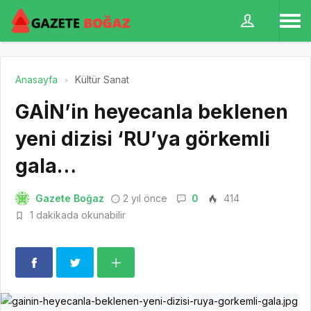
Anasayfa
Kültür Sanat
GAİN’in heyecanla beklenen
yeni dizisi ‘RU’ya görkemli
gala…
Gazete Boğaz
2 yıl önce
0
414
1 dakikada okunabilir