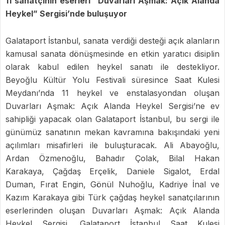
11 sanatçının eserleri “Duvarları Aşmak: Açık Alanda
Heykel” Sergisi’nde buluşuyor
Galataport İstanbul, sanata verdiği desteği açık alanların
kamusal sanata dönüşmesinde en etkin yaratıcı disiplin
olarak kabul edilen heykel sanatı ile destekliyor.
Beyoğlu Kültür Yolu Festivali süresince Saat Kulesi
Meydanı’nda 11 heykel ve enstalasyondan oluşan
Duvarları Aşmak: Açık Alanda Heykel Sergisi’ne ev
sahipliği yapacak olan Galataport İstanbul, bu sergi ile
günümüz sanatının mekan kavramına bakışındaki yeni
açılımları misafirleri ile buluşturacak. Ali Abayoğlu,
Ardan Özmenoğlu, Bahadır Çolak, Bilal Hakan
Karakaya, Çağdaş Erçelik, Daniele Sigalot, Erdal
Duman, Fırat Engin, Gönül Nuhoğlu, Kadriye İnal ve
Kazım Karakaya gibi Türk çağdaş heykel sanatçılarının
eserlerinden oluşan Duvarları Aşmak: Açık Alanda
Heykel Sergisi, Galataport İstanbul Saat Kulesi