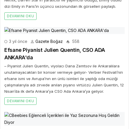
Netflix, Darren Star’ın yaratıcısı ve yapımcısı olduğu, Emmy ödüllü
dizi Emily in Paris’in üçüncü sezonundan ilk görselleri paylaştı.
DEVAMINI OKU
3 yıl önce
Gazete Boğaz
558
Efsane Piyanist Julien Quentin, CSO ADA
ANKARA'da
– Piyanist Julien Quentin, viyolacı Dana Zemtsov ile Ankaralılara
unutamayacakları bir konser vermeye geliyor- Verbier Festivali’nin
efsane ismi ve Avrupa’nın en ünlü isimleri ile yaptığı oda müziği
çalışmalarıyla adı zirvede anılan piyano virtüözü Julien Quentin, 12
Nisan’da ilk defa Ankara’ya CSO Ada Ankara’ya geliyor.
DEVAMINI OKU