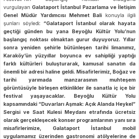
vurgulayan
Galataport İstanbul Pazarlama ve İletişim
Genel Müdür Yardımcısı Mehmet Bali
konuyla ilgili
şunları söyledi:
“Galataport İstanbul olarak hayata
geçtiği günden bu yana Beyoğlu Kültür Yolu’nun
başlangıç noktası olmaktan gurur duyuyoruz. Yıllar
sonra yeniden şehirle bütünleşen tarihi limanımız,
Karaköy’ün yüzyıllar boyunca ev sahipliği yaptığı
farklı kültürleri buluşturarak, kamusal sanatın da
önemli bir adresi haline geldi. Misafirlerimiz, Boğaz ve
tarihi yarımada manzarasının muhteşem
görüntüsüyle birleşen etkinlikler ile sanatla iç içe bir
festival yaşayacaklar. Beyoğlu Kültür Yolu
kapsamındaki “Duvarları Aşmak: Açık Alanda Heykel”
Sergisi ve Saat Kulesi Meydanı etrafında ücretsiz
olarak gerçekleşecek
konser programlarının yanı sıra
misafirlerimize, Galataport İstanbul mobil
uygulamamız üzerinden gastronomi atölyelerine de