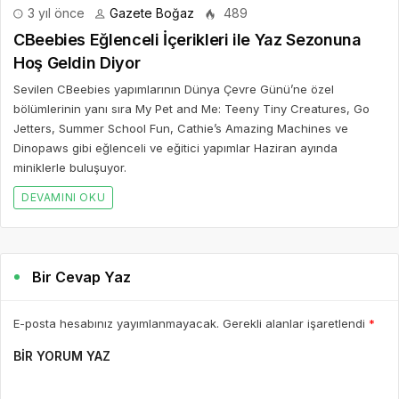
3 yıl önce
Gazete Boğaz
489
CBeebies Eğlenceli İçerikleri ile Yaz Sezonuna
Hoş Geldin Diyor
Sevilen CBeebies yapımlarının Dünya Çevre Günü’ne özel
bölümlerinin yanı sıra My Pet and Me: Teeny Tiny Creatures, Go
Jetters, Summer School Fun, Cathie’s Amazing Machines ve
Dinopaws gibi eğlenceli ve eğitici yapımlar Haziran ayında
miniklerle buluşuyor.
DEVAMINI OKU
Bir Cevap Yaz
E-posta hesabınız yayımlanmayacak. Gerekli alanlar işaretlendi
*
BIR YORUM YAZ