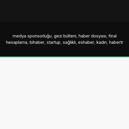
medya sponsorluğu
,
gezi bülteni
,
haber dosyası
,
final
hesaplama
,
bihaber
,
startup
,
sağlıklı
,
eshaber
,
kadın
,
habertr