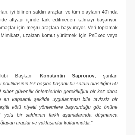
rı, iyi bilinen saldırı araçları ve tüm olayların 40'ında
inde altyapı içinde fark edilmeden kalmayı başarıyor.
 amaçlar için meşru araçlara başvuruyor. Veri toplamak
in Mimikatz, uzaktan komut yürütmek için PsExec veya
Ekibi Başkanı
Konstantin Sapronov
, şunları
litikasının tek başına başarılı bir saldırı olasılığını 50
l siber güvenlik önlemlerinin gerekliliğini bir kez daha
 en kapsamlı şekilde uygulanması bile tavizsiz bir
eşitli kötü niyetli yöntemlere başvurduğu göz önüne
i yolu bir saldırının farklı aşamalarında düşmanca
ğlayan araçlar ve yaklaşımlar kullanmaktır."