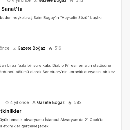
4 yıl önce
Gazete Boğaz
543
 Sanat'ta
aybeden heykeltıraş Saim Bugay’ın “Heykelin Sözü” başlıklı
 önce
Gazete Boğaz
516
n biraz fazla bir süre kala, Diablo IV resmen altın statüsüne
dördüncü bölümü olarak Sanctuary’nin karanlık dünyasını bir kez
4 yıl önce
Gazete Boğaz
582
kinllkler
 büyük tematik akvaryumu İstanbul Akvaryum’da 21 Ocak’ta
lı etkinlikler gerçekleşecek.