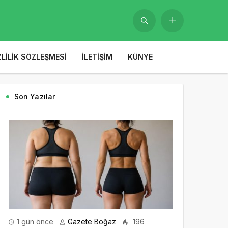
ZLILIK SÖZLEŞMESI
İLETIŞIM
KÜNYE
Son Yazılar
1 gün önce
Gazete Boğaz
196