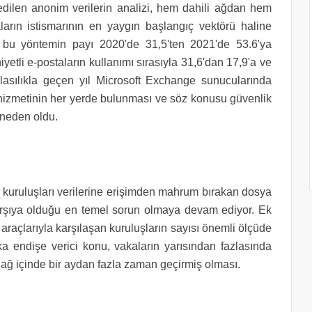
dilen anonim verilerin analizi, hem dahili ağdan hem
ların istismarının en yaygın başlangıç vektörü haline
rak bu yöntemin payı 2020'de 31,5'ten 2021'de 53.6'ya
iyetli e-postaların kullanımı sırasıyla 31,6'dan 17,9'a ve
lasılıkla geçen yıl
Microsoft Exchange sunucularında
 hizmetinin her yerde bulunması ve söz konusu güvenlik
 neden oldu.
ve kuruluşları verilerine erişimden mahrum bırakan dosya
ı karşıya olduğu en temel sorun olmaya devam ediyor. Ek
raçlarıyla karşılaşan kuruluşların sayısı önemli ölçüde
şka endişe verici konu, vakaların yarısından fazlasında
e ağ içinde bir aydan fazla zaman geçirmiş olması.