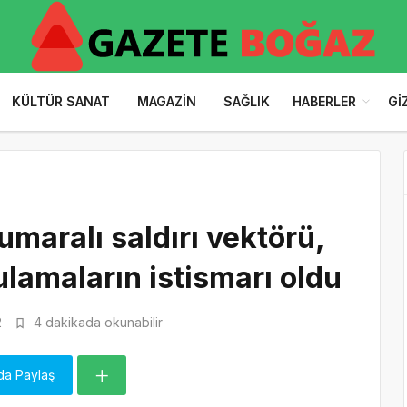
KÜLTÜR SANAT
MAGAZIN
SAĞLIK
HABERLER
GI
numaralı saldırı vektörü,
lamaların istismarı oldu
2
4 dakikada okunabilir
da Paylaş