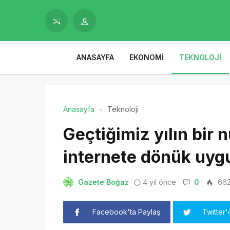
ANASAYFA
EKONOMI
TEKNOLOJI
Anasayfa
Teknoloji
Geçtiğimiz yılın bir 
internete dönük uygu
Gazete Boğaz
4 yıl önce
0
66
Facebook'ta Paylaş
Twitter'