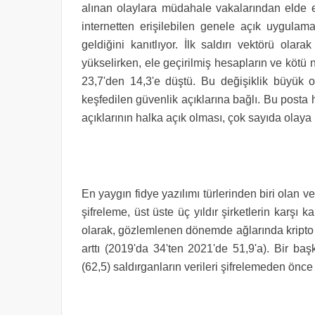
alınan olaylara müdahale vakalarından elde e
internetten erişilebilen genele açık uygulama
geldiğini kanıtlıyor. İlk saldırı vektörü ola
yükselirken, ele geçirilmiş hesapların ve kötü n
23,7'den 14,3'e düştü. Bu değişiklik büyük o
keşfedilen
güvenlik açıklarına bağlı. Bu posta
açıklarının halka açık olması, çok sayıda olaya
En yaygın fidye yazılımı türlerinden biri olan 
şifreleme, üst üste üç yıldır şirketlerin karş
olarak, gözlemlenen dönemde ağlarında kripto a
arttı (2019'da 34'ten 2021'de 51,9'a). Bir ba
(62,5) saldırganların verileri şifrelemeden önc