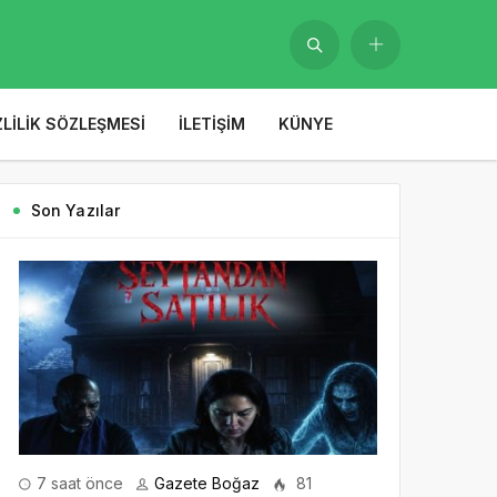
ZLILIK SÖZLEŞMESI
İLETIŞIM
KÜNYE
Son Yazılar
7 saat önce
Gazete Boğaz
81