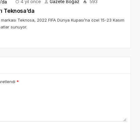
4 yıl önce
Gazete Boğaz
593
rı Teknosa’da
ncü markası Teknosa, 2022 FIFA Dünya Kupası’na özel 15-23 Kasım
satlar sunuyor.
aretlendi
*