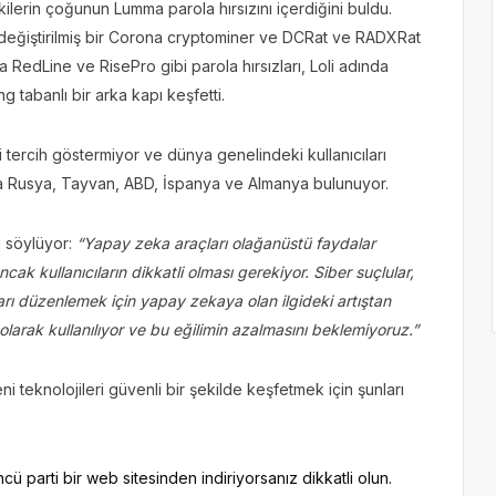
akilerin çoğunun Lumma parola hırsızını içerdiğini buldu.
 değiştirilmiş bir Corona cryptominer ve DCRat ve RADXRat
ca RedLine ve RisePro gibi parola hırsızları, Loli adında
g tabanlı bir arka kapı keşfetti.
fi tercih göstermiyor ve dünya genelindeki kullanıcıları
nda Rusya, Tayvan, ABD, İspanya ve Almanya bulunuyor.
rı söylüyor:
“Yapay zeka araçları olağanüstü faydalar
ak kullanıcıların dikkatli olması gerekiyor. Siber suçlular,
ları düzenlemek için yapay zekaya olan ilgideki artıştan
olarak kullanılıyor ve bu eğilimin azalmasını beklemiyoruz.”
 teknolojileri güvenli bir şekilde keşfetmek için şunları
ncü parti bir web sitesinden indiriyorsanız dikkatli olun.