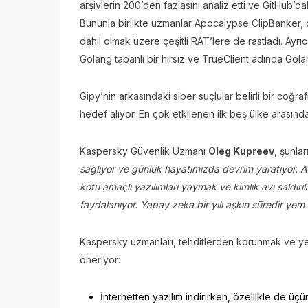
arşivlerin 200’den fazlasını analiz etti ve GitHub’d
Bununla birlikte uzmanlar Apocalypse ClipBanker,
dahil olmak üzere çeşitli RAT’lere de rastladı. Ayrı
Golang tabanlı bir hırsız ve TrueClient adında Golan
Gipy’nin arkasındaki siber suçlular belirli bir coğra
hedef alıyor. En çok etkilenen ilk beş ülke arası
Kaspersky Güvenlik Uzmanı
Oleg Kupreev
, şunla
sağlıyor ve günlük hayatımızda devrim yaratıyor. Anc
kötü amaçlı yazılımları yaymak ve kimlik avı saldırı
faydalanıyor. Yapay zeka bir yılı aşkın süredir yem 
Kaspersky uzmanları, tehditlerden korunmak ve yeni
öneriyor:
İnternetten yazılım indirirken, özellikle de üçü