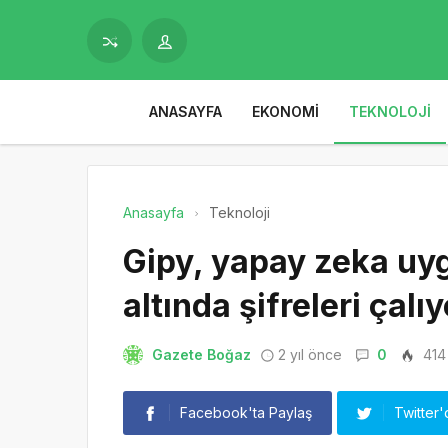
ANASAYFA
EKONOMI
TEKNOLOJI
Anasayfa
Teknoloji
Gipy, yapay zeka uy
altında şifreleri çalıy
Gazete Boğaz
2 yıl önce
0
414
Facebook'ta Paylaş
Twitter'