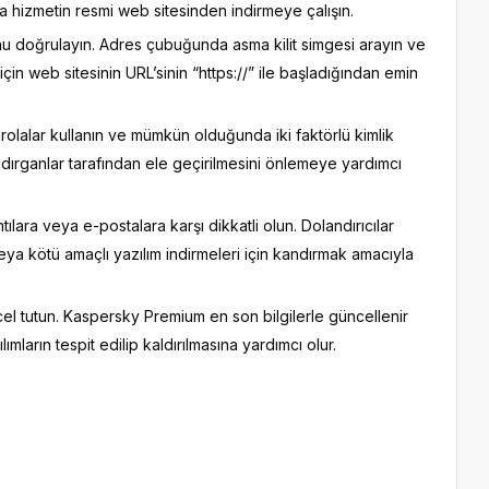
ya hizmetin resmi web sitesinden indirmeye çalışın.
unu doğrulayın. Adres çubuğunda asma kilit simgesi arayın ve
in web sitesinin URL’sinin “https://” ile başladığından emin
arolalar kullanın ve mümkün olduğunda iki faktörlü kimlik
aldırganlar tarafından ele geçirilmesini önlemeye yardımcı
lara veya e-postalara karşı dikkatli olun. Dolandırıcılar
ı veya kötü amaçlı yazılım indirmeleri için kandırmak amacıyla
el tutun. Kaspersky Premium en son bilgilerle güncellenir
mların tespit edilip kaldırılmasına yardımcı olur.