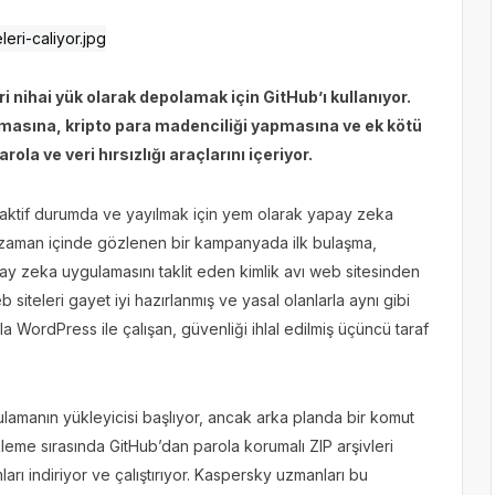
i nihai yük olarak depolamak için GitHub’ı kullanıyor.
 çalmasına, kripto para madenciliği yapmasına ve ek kötü
la ve veri hırsızlığı araçlarını içeriyor.
i aktif durumda ve yayılmak için yem olarak yapay zeka
ın zaman içinde gözlenen bir kampanyada ilk bulaşma,
yapay zeka uygulamasını taklit eden kimlik avı web sitesinden
siteleri gayet iyi hazırlanmış ve yasal olanlarla aynı gibi
la WordPress ile çalışan, güvenliği ihlal edilmiş üçüncü taraf
ulamanın yükleyicisi başlıyor, ancak arka planda bir komut
kleme sırasında GitHub’dan parola korumalı ZIP arşivleri
arı indiriyor ve çalıştırıyor. Kaspersky uzmanları bu