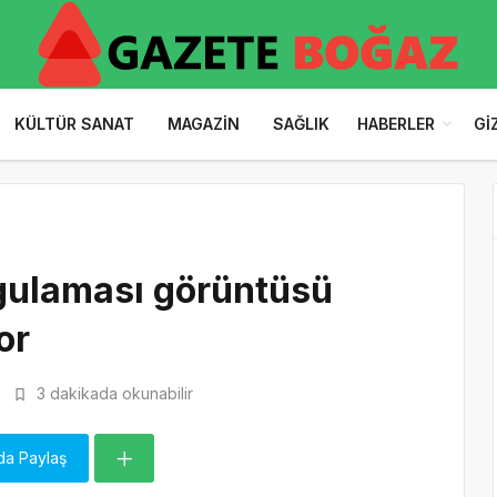
KÜLTÜR SANAT
MAGAZIN
SAĞLIK
HABERLER
GI
gulaması görüntüsü
or
3 dakikada okunabilir
da Paylaş