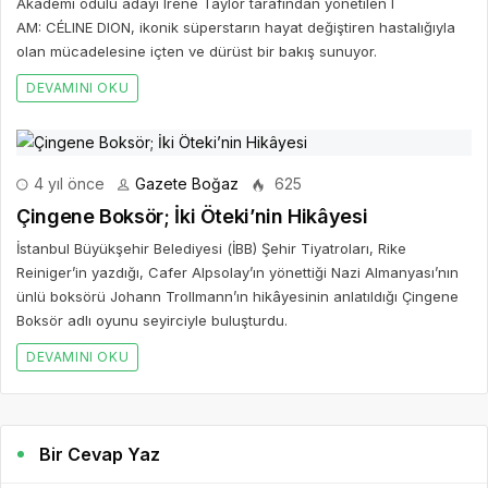
Akademi ödülü adayı Irene Taylor tarafından yönetilen I
AM: CÉLINE DION, ikonik süperstarın hayat değiştiren hastalığıyla
olan mücadelesine içten ve dürüst bir bakış sunuyor.
DEVAMINI OKU
4 yıl önce
Gazete Boğaz
625
Çingene Boksör; İki Öteki’nin Hikâyesi
İstanbul Büyükşehir Belediyesi (İBB) Şehir Tiyatroları, Rike
Reiniger’in yazdığı, Cafer Alpsolay’ın yönettiği Nazi Almanyası’nın
ünlü boksörü Johann Trollmann’ın hikâyesinin anlatıldığı Çingene
Boksör adlı oyunu seyirciyle buluşturdu.
DEVAMINI OKU
Bir Cevap Yaz