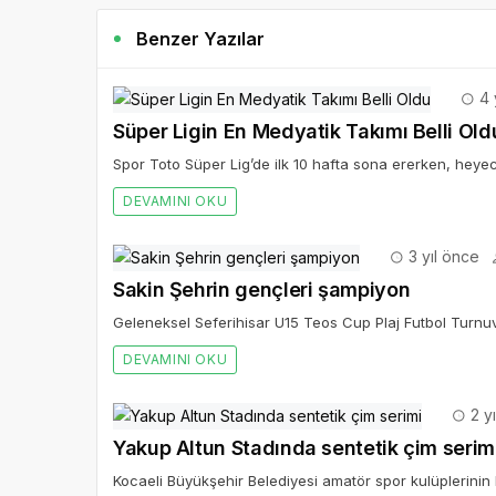
Benzer Yazılar
4 
Süper Ligin En Medyatik Takımı Belli Old
Spor Toto Süper Lig’de ilk 10 hafta sona ererken, heye
DEVAMINI OKU
3 yıl önce
Sakin Şehrin gençleri şampiyon
Geleneksel Seferihisar U15 Teos Cup Plaj Futbol Turnuv
DEVAMINI OKU
2 y
Yakup Altun Stadında sentetik çim serim
Kocaeli Büyükşehir Belediyesi amatör spor kulüplerinin k