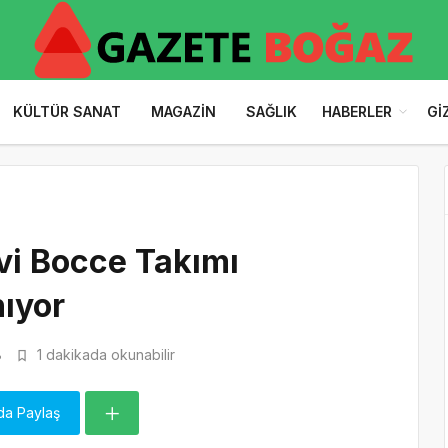
KÜLTÜR SANAT
MAGAZIN
SAĞLIK
HABERLER
GI
i Bocce Takımı
ıyor
8
1 dakikada okunabilir
da Paylaş