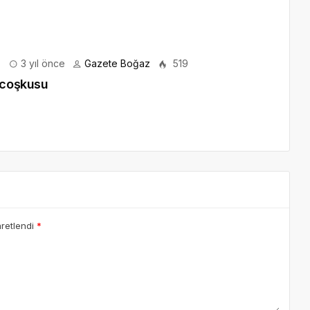
3 yıl önce
Gazete Boğaz
519
ş coşkusu
aretlendi
*