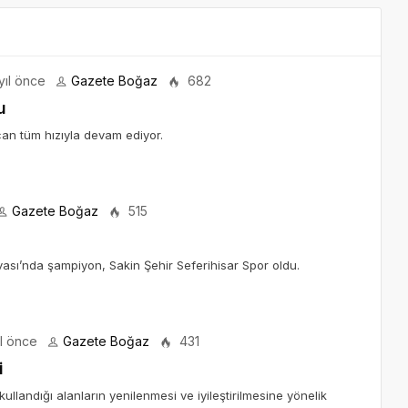
yıl önce
Gazete Boğaz
682
u
can tüm hızıyla devam ediyor.
Gazete Boğaz
515
ası’nda şampiyon, Sakin Şehir Seferihisar Spor oldu.
ıl önce
Gazete Boğaz
431
i
ullandığı alanların yenilenmesi ve iyileştirilmesine yönelik