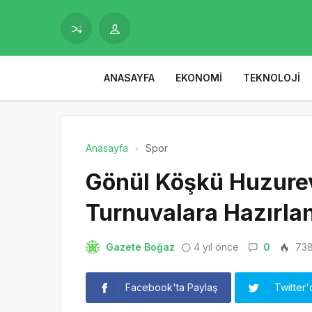
ANASAYFA
EKONOMI
TEKNOLOJI
Anasayfa
Spor
Gönül Köşkü Huzurev
Turnuvalara Hazırlan
Gazete Boğaz
4 yıl önce
0
73
Facebook'ta Paylaş
Twitter'