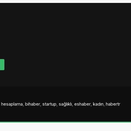
al hesaplama
,
bihaber
,
startup
,
sağlıklı
,
eshaber
,
kadın
,
habertr