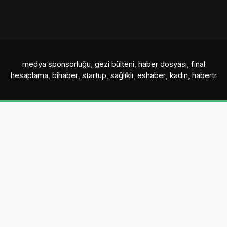
medya sponsorluğu
,
gezi bülteni
,
haber dosyası
,
final
hesaplama
,
bihaber
,
startup
,
sağlıklı
,
eshaber
,
kadın
,
habertr