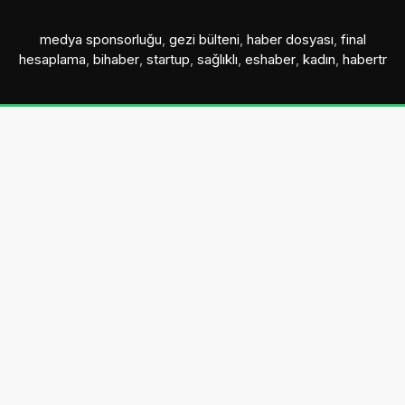
medya sponsorluğu
,
gezi bülteni
,
haber dosyası
,
final
hesaplama
,
bihaber
,
startup
,
sağlıklı
,
eshaber
,
kadın
,
habertr