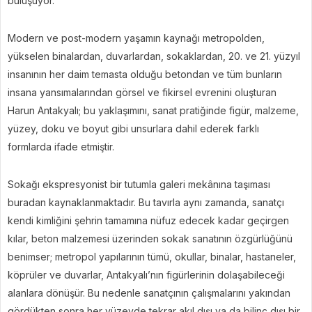
buluşuyor.
Modern ve post-modern yaşamın kaynağı metropolden,
yükselen binalardan, duvarlardan, sokaklardan, 20. ve 21. yüzyıl
insanının her daim temasta olduğu betondan ve tüm bunların
insana yansımalarından görsel ve fikirsel evrenini oluşturan
Harun Antakyalı; bu yaklaşımını, sanat pratiğinde figür, malzeme,
yüzey, doku ve boyut gibi unsurlara dahil ederek farklı
formlarda ifade etmiştir.
Sokağı ekspresyonist bir tutumla galeri mekânına taşıması
buradan kaynaklanmaktadır. Bu tavırla aynı zamanda, sanatçı
kendi kimliğini şehrin tamamına nüfuz edecek kadar geçirgen
kılar, beton malzemesi üzerinden sokak sanatının özgürlüğünü
benimser; metropol yapılarının tümü, okullar, binalar, hastaneler,
köprüler ve duvarlar, Antakyalı’nın figürlerinin dolaşabileceği
alanlara dönüşür. Bu nedenle sanatçının çalışmalarını yakından
gördükten sonra her yüzeyde tekrar akıl dışı ya da bilinç dışı bir