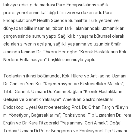
takviye edici gıda markası Pure Encapsulations sağlık
profesyonellerinin katıldığı bilim zirvesi düzenledi. Pure
Encapsulations® Health Science Summit’te Türkiye’den ve
dünyadan bilim insanları, tıbbın farklı alanlarındaki uzmanlıkları
çerçevesinde sunum yaptı. Sağlıklı bir yaşamı bütünsel olarak
ele alan zirvenin açılışını, sağlıklı yaşlanma ve uzun bir ömür
alanında tanınan Dr. Thierry Hertoghe “Kronik Hastalıkların Kök
Nedeni: Enflamasyon” başlıklı sunumuyla yaptı.
Toplantının ikinci bölümünde, Kök Hücre ve Anti-aging Uzmanı
Dr. Cansen Yeni Kut “Rejenerasyon ve Ekstrasellüler Matriks”,
Tıbbi Genetik Uzmanı Dr. Yaman Sağlam “Kronik Hastalıkların
Gelişimi ve Genetik Yaklaşım”, Amerikan Gastrointestinal
Endoskopi Üyesi Gastroenterolog Prof. Dr. Orhan Tarçın “Beyin
mi Yönetiyor , Bağırsaklar mı”, Fonksiyonel Tıp Uzmanları Dr. İrem
Ergün ve Dr. Kara Fitzgerald “Yaşlanmayı Geri Almak”, Doğal
Tedavi Uzmanı Dr.Peter Bongiorno ve Fonksiyonel Tıp Uzmanı