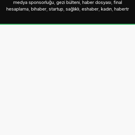
medya sponsorluğu
,
gezi bülteni
,
haber dosyası
,
final
hesaplama
,
bihaber
,
startup
,
sağlıklı
,
eshaber
,
kadın
,
habertr