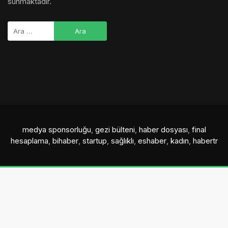
sunmaktadır.
medya sponsorluğu
,
gezi bülteni
,
haber dosyası
,
final
hesaplama
,
bihaber
,
startup
,
sağlıklı
,
eshaber
,
kadın
,
habertr