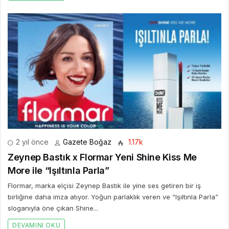
2 yıl önce
Gazete Boğaz
1.17k
Zeynep Bastık x Flormar Yeni Shine Kiss Me
More ile “Işıltınla Parla”
Flormar, marka elçisi Zeynep Bastık ile yine ses getiren bir iş
birliğine daha imza atıyor. Yoğun parlaklık veren ve “Işıltınla Parla”
sloganıyla öne çıkan Shine...
DEVAMINI OKU