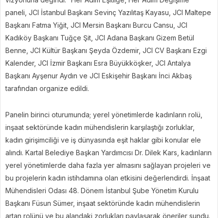
paneli, JCI İstanbul Başkanı Sevinç Yazılıtaş Kayasu, JCI Maltepe
Başkanı Fatma Yiğit, JCI Mersin Başkanı Burcu Cansu, JCI
Kadıköy Başkanı Tuğçe Şit, JCI Adana Başkanı Gizem Betül
Benne, JCI Kültür Başkanı Şeyda Özdemir, JCI CV Başkanı Ezgi
Kalender, JCI İzmir Başkanı Esra Büyükköşker, JCI Antalya
Başkanı Ayşenur Aydın ve JCI Eskişehir Başkanı İnci Akbaş
tarafından organize edildi.
Panelin birinci oturumunda; yerel yönetimlerde kadınların rolü,
inşaat sektöründe kadın mühendislerin karşılaştığı zorluklar,
kadın girişimciliği ve iş dünyasında eşit haklar gibi konular ele
alındı. Kartal Belediye Başkan Yardımcısı Dr. Dilek Kars, kadınların
yerel yönetimlerde daha fazla yer almasını sağlayan projeleri ve
bu projelerin kadın istihdamına olan etkisini değerlendirdi. İnşaat
Mühendisleri Odası 48. Dönem İstanbul Şube Yönetim Kurulu
Başkanı Füsun Sümer, inşaat sektöründe kadın mühendislerin
artan rolünü ve bu alandaki zorlukları paylaşarak öneriler sundu.