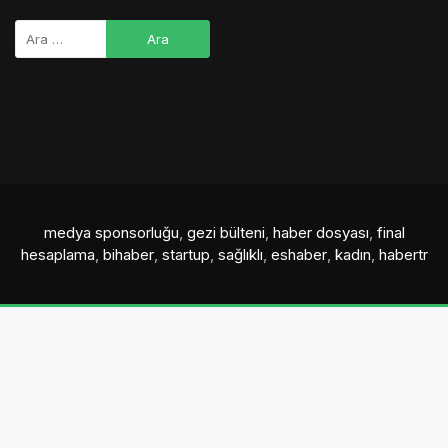
medya sponsorluğu
,
gezi bülteni
,
haber dosyası
,
final
hesaplama
,
bihaber
,
startup
,
sağlıklı
,
eshaber
,
kadın
,
habertr