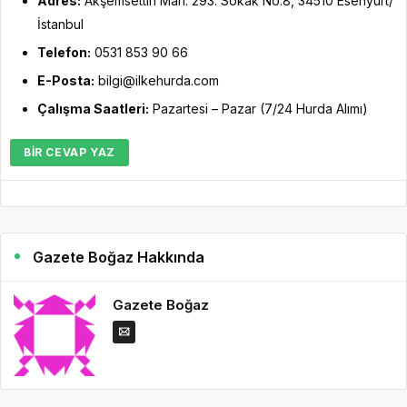
Adres:
Akşemsettin Mah. 293. Sokak No:8, 34510 Esenyurt/
İstanbul
Telefon:
0531 853 90 66
E-Posta:
bilgi@ilkehurda.com
Çalışma Saatleri:
Pazartesi – Pazar (7/24 Hurda Alımı)
BIR CEVAP YAZ
Gazete Boğaz Hakkında
Gazete Boğaz