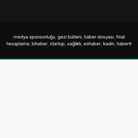
medya sponsorluğu
,
gezi bülteni
,
haber dosyası
,
final
hesaplama
,
bihaber
,
startup
,
sağlıklı
,
eshaber
,
kadın
,
habertr