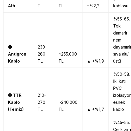
Altı
TL
TL
+%2,2
kablosu
%55–65.
Tek
damarlı
nem
🟠
230–
dayanımlı
Antigron
280
~255.000
sıva altı/
Kablo
TL
TL
▲ +%1,9
üstü
%50–58.
İki katlı
PVC
🔵
TTR
210–
izolasyon
Kablo
270
~240.000
esnek
(Temiz)
TL
TL
▲ +%1,7
kablo
%45–55.
Çelik zırh