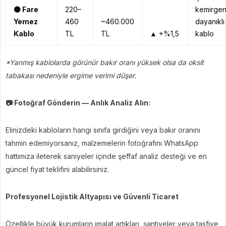
⚫
Fare
220–
kemirge
Yemez
460
~460.000
dayanıklı
Kablo
TL
TL
▲ +%1,5
kablo
*Yanmış kablolarda görünür bakır oranı yüksek olsa da oksit
tabakası nedeniyle ergime verimi düşer.
📷
Fotoğraf Gönderin — Anlık Analiz Alın:
Elinizdeki kabloların hangi sınıfa girdiğini veya bakır oranını
tahmin edemiyorsanız, malzemelerin fotoğrafını WhatsApp
hattımıza ileterek saniyeler içinde şeffaf analiz desteği ve en
güncel fiyat teklifini alabilirsiniz.
Profesyonel Lojistik Altyapısı ve Güvenli Ticaret
Özellikle büyük kurumların imalat artıkları, şantiyeler veya tasfiye