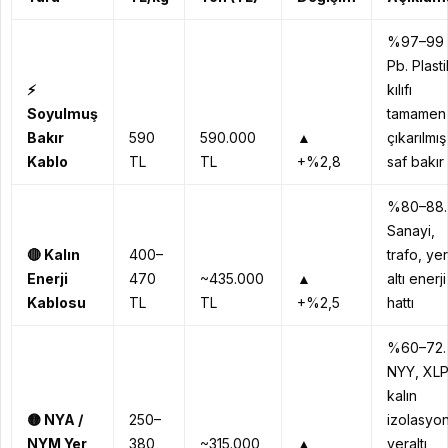
%97–99
Pb. Plasti
⚡
kılıfı
Soyulmuş
tamamen
Bakır
590
590.000
▲
çıkarılmış
Kablo
TL
TL
+%2,8
saf bakır
%80–88.
Sanayi,
🔴
Kalın
400–
trafo, yer
Enerji
470
~435.000
▲
altı enerji
Kablosu
TL
TL
+%2,5
hattı
%60–72.
NYY, XL
kalın
🟡
NYA /
250–
izolasyon
NYM Yer
380
~315.000
▲
yeraltı