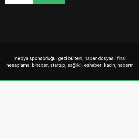
medya sponsorluğu
,
gezi bülteni
,
haber dosyası
,
final
hesaplama
,
bihaber
,
startup
,
sağlıklı
,
eshaber
,
kadın
,
habertr