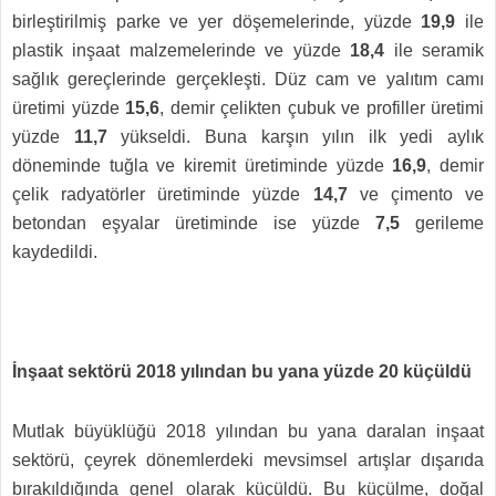
birleştirilmiş parke ve yer döşemelerinde, yüzde
19,9
ile
plastik inşaat malzemelerinde ve yüzde
18,4
ile seramik
sağlık gereçlerinde gerçekleşti. Düz cam ve yalıtım camı
üretimi yüzde
15,6
, demir çelikten çubuk ve profiller üretimi
yüzde
11,7
yükseldi. Buna karşın yılın ilk yedi aylık
döneminde tuğla ve kiremit üretiminde yüzde
16,9
, demir
çelik radyatörler üretiminde yüzde
14,7
ve çimento ve
betondan eşyalar üretiminde ise yüzde
7,5
gerileme
kaydedildi.
İnşaat sektörü 2018 yılından bu yana yüzde 20 küçüldü
Mutlak büyüklüğü 2018 yılından bu yana daralan inşaat
sektörü, çeyrek dönemlerdeki mevsimsel artışlar dışarıda
bırakıldığında genel olarak küçüldü. Bu küçülme, doğal