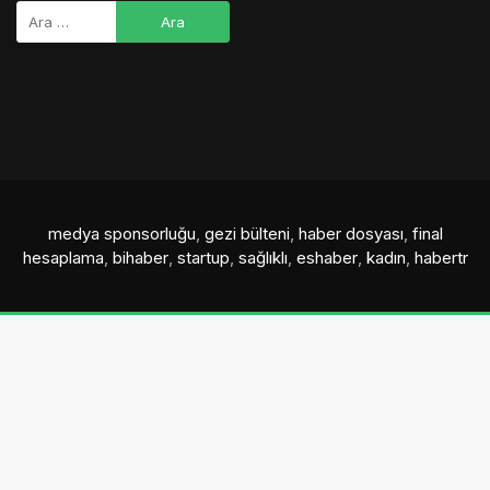
medya sponsorluğu
,
gezi bülteni
,
haber dosyası
,
final
hesaplama
,
bihaber
,
startup
,
sağlıklı
,
eshaber
,
kadın
,
habertr