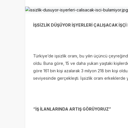
İŞSİZLİK DÜŞÜYOR İŞYERLERİ ÇALIŞACAK İŞÇ
Türkiye’de işsizlik oranı, bu yılın üçüncü çeyreği
oldu. Buna göre, 15 ve daha yukarı yaştaki kişilerd
göre 161 bin kişi azalarak 3 milyon 218 bin kişi oldu.
seviyesinde gerçekleşti. İşsizlik oranı erkeklerde 
“İŞ İLANLARINDA ARTIŞ GÖRÜYORUZ”