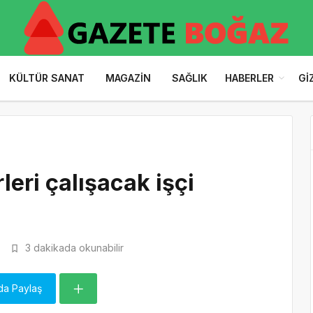
KÜLTÜR SANAT
MAGAZIN
SAĞLIK
HABERLER
GI
leri çalışacak işçi
5
3 dakikada okunabilir
da Paylaş