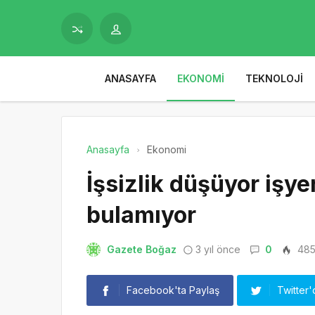
ANASAYFA
EKONOMI
TEKNOLOJI
Anasayfa
Ekonomi
İşsizlik düşüyor işyer
bulamıyor
Gazete Boğaz
3 yıl önce
0
48
Facebook'ta Paylaş
Twitter'