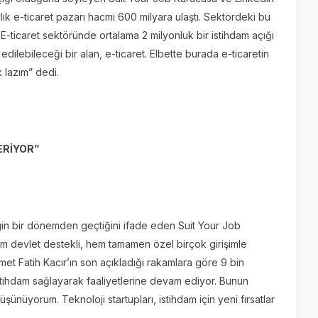
ylık e-ticaret pazarı hacmi 600 milyara ulaştı. Sektördeki bu
 E-ticaret sektöründe ortalama 2 milyonluk bir istihdam açığı
edilebileceği bir alan, e-ticaret. Elbette burada e-ticaretin
 lazım” dedi.
ERİYOR”
engin bir dönemden geçtiğini ifade eden Suit Your Job
m devlet destekli, hem tamamen özel birçok girişimle
et Fatih Kacır’ın son açıkladığı rakamlara göre 9 bin
istihdam sağlayarak faaliyetlerine devam ediyor. Bunun
üyorum. Teknoloji startupları, istihdam için yeni fırsatlar