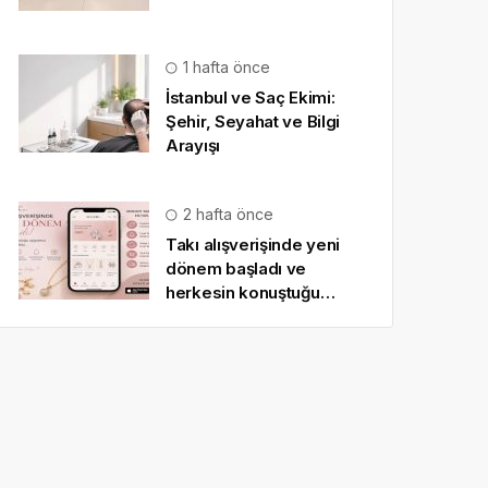
1 hafta önce
İstanbul ve Saç Ekimi:
Şehir, Seyahat ve Bilgi
Arayışı
2 hafta önce
Takı alışverişinde yeni
dönem başladı ve
herkesin konuştuğu
uygulama SO CHIC… oldu