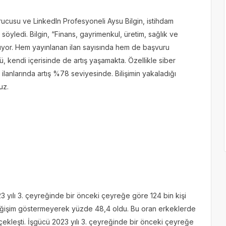
rucusu ve LinkedIn Profesyoneli Aysu Bilgin, istihdam
öyledi. Bilgin, “Finans, gayrimenkul, üretim, sağlık ve
nuyor. Hem yayınlanan ilan sayısında hem de başvuru
rü, kendi içerisinde de artış yaşamakta. Özellikle siber
ilanlarında artış %78 seviyesinde. Bilişimin yakaladığı
uz.
23 yılı 3. çeyreğinde bir önceki çeyreğe göre 124 bin kişi
e değişim göstermeyerek yüzde 48,4 oldu. Bu oran erkeklerde
ekleşti. İşgücü 2023 yılı 3. çeyreğinde bir önceki çeyreğe