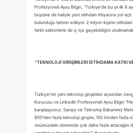
Profesyoneli Aysu Bilgin, “Türkiye’de bu yıl ilk 6 a
büyüme de haliyle yeni istihdam ihtiyacına yol açtı.
bulunduğu tahmin ediliyor. 2 milyon kişinin istihdam 
farklı sektörlerle de iç içe geçebildiğini unutmamak
“TEKNOLOJİ GİRİŞİMLERİ İSTİHDAMA KATKI V
Türkiye’nin yeni teknoloji girişimleri açısından z
Kurucusu ve LinkedIn Profesyoneli Aysu Bilgin “He
karşılaşıyoruz. Sanayi ve Teknoloji Bakanımız Mehm
800’den fazla teknoloji girişimi, 100 binden fazla 
önümüzdeki dönemde çok daha fazla artacağını düşün
yaratmaya devam edecekler” diye konuştu.