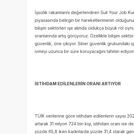
İşsizlik rakamlarını değerlendiren Suit Your Job Ku
piyasasında belirgin bir hareketlenmenin olduğunu s
bilişim sektörleri işe alımda oldukça büyük rol oy
oranlarında artış görüyoruz. Özellikle bilişim sektö
güvenlik, öne çıkıyor. Siber güvenlik grubundaki iş 
ivmeyi uzunca bir süre koruyacağını tahmin ediyor
İSTİHDAM EDİLENLERİN ORANI ARTIYOR
TÜİK verilerine göre istihdam edilenlerin sayısı 20
artarak 31 milyon 724 bin kişi, istihdam oranı is
yüzde 65,8 iken kadınlarda yüzde 31,4 olarak gerç