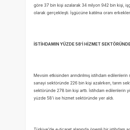
göre 37 bin kişi azalarak 34 milyon 942 bin kişi, iş
olarak gerçekleşti. İşgücüne katılma oranı erkekle
İSTİHDAMIN YÜZDE 58’İ HİZMET SEKTÖRÜNDE
Mevsim etkisinden arındırılmış istihdam edilenlerin
sanayi sektöründe 226 bin kişi azalırken, tarım sek
sektöründe 278 bin kişi arttı. İstihdam edilenlerin 
yüzde 58’i ise hizmet sektöründe yer aldı.
Türkiye’de e-ticaret alanında önemli bir istihdam