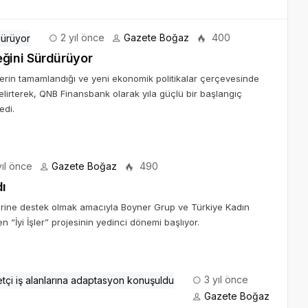
2 yıl önce
Gazete Boğaz
400
ğini Sürdürüyor
in tamamlandığı ve yeni ekonomik politikalar çerçevesinde
ı belirterek, QNB Finansbank olarak yıla güçlü bir başlangıç
edi.
ıl önce
Gazete Boğaz
490
dı
elerine destek olmak amacıyla Boyner Grup ve Türkiye Kadın
en “İyi İşler” projesinin yedinci dönemi başlıyor.
3 yıl önce
Gazete Boğaz