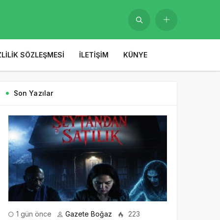
ZLILIK SÖZLEŞMESI
İLETIŞIM
KÜNYE
Son Yazılar
1 gün önce
Gazete Boğaz
223