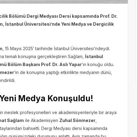
ecilik Bölümü Dergi Medyası Dersi kapsamında Prof. Dr.
, İstanbul Üniversitesi’nde Yeni Medya ve Dergicilik
am
, 15 Mayıs 2025′ tarihinde İstanbul Üniversitesi’ndeydi.
na temalı konuşma gerçekleştiren Sağlam,
İstanbul
ümü Bölüm Başkanı Prof. Dr. Aslı Yapar
‘ın konuğu oldu
.
nmezer
‘in de konuşma yaptığı etkinlikte medyanın dünü,
dirildi.
e Yeni Medya Konuşuldu!
eğin meslek profesyonelleri ve akademisyenleriyle bir araya
hat Sağlam
ile Akademisyen
Zuhal Sönmezer
,
etaylarından bahsetti. Dergi Medyası dersi kapsamında
ciliğin günümüzdeki durumunu anlattı. Aynı zamanda bu