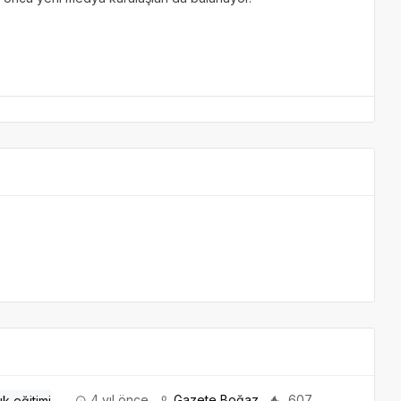
4 yıl önce
Gazete Boğaz
607