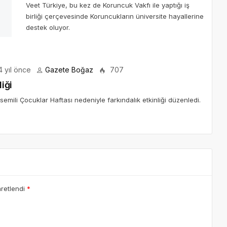
Veet Türkiye, bu kez de Koruncuk Vakfı ile yaptığı iş
birliği çerçevesinde Koruncukların üniversite hayallerine
destek oluyor.
 yıl önce
Gazete Boğaz
707
iği
ili Çocuklar Haftası nedeniyle farkındalık etkinliği düzenledi.
aretlendi
*