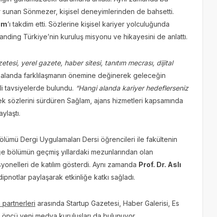
r sunan Sönmezer, kişisel deneyimlerinden de bahsetti.
am
‘ı takdim etti. Sözlerine kişisel kariyer yolculuğunda
nding Türkiye’nin kuruluş misyonu ve hikayesini de anlattı.
tesi, yerel gazete, haber sitesi, tanıtım mecrası, dijital
alanda farklılaşmanın önemine değinerek geleceğin
li tavsiyelerde bulundu.
“Hangi alanda kariyer hedeflerseniz
ek sözlerini sürdüren Sağlam, ajans hizmetleri kapsamında
ylaştı.
 Bölümü Dergi Uygulamaları Dersi öğrencileri ile fakültenin
liğe bölümün geçmiş yıllardaki mezunlarından olan
syonelleri de katılım gösterdi. Aynı zamanda
Prof. Dr. Aslı
dipnotlar paylaşarak etkinliğe katkı sağladı.
partnerleri
arasında Startup Gazetesi, Haber Galerisi, Es
 öncü yeni medya kuruluşları da bulunuyor.