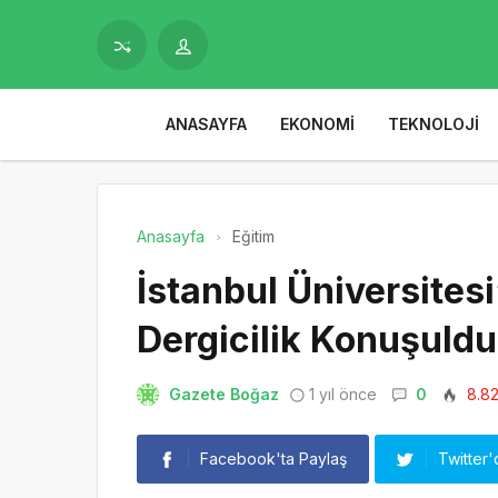
ANASAYFA
EKONOMI
TEKNOLOJI
Anasayfa
Eğitim
İstanbul Üniversites
Dergicilik Konuşuldu
Gazete Boğaz
1 yıl önce
0
8.8
Facebook'ta Paylaş
Twitter'