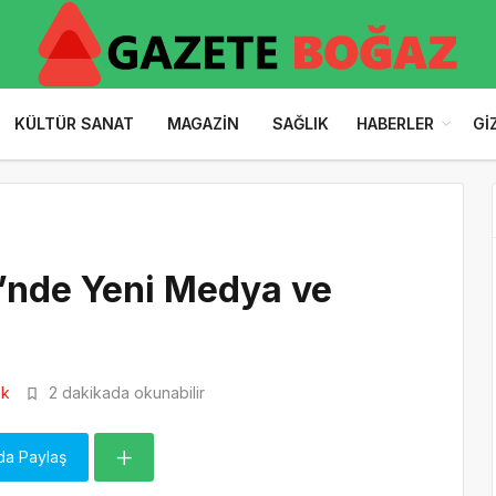
KÜLTÜR SANAT
MAGAZIN
SAĞLIK
HABERLER
GI
i’nde Yeni Medya ve
2k
2 dakikada okunabilir
da Paylaş