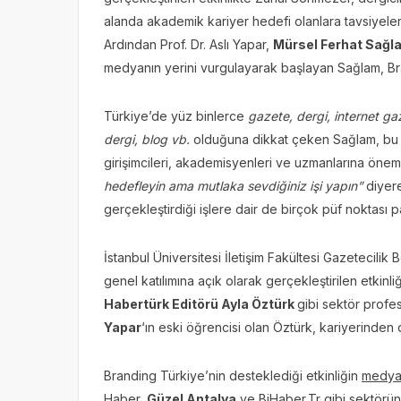
alanda akademik kariyer hedefi olanlara tavsiyele
Ardından Prof. Dr. Aslı Yapar,
Mürsel Ferhat Sağl
medyanın yerini vurgulayarak başlayan Sağlam, Bra
Türkiye’de yüz binlerce
gazete, dergi, internet gaze
dergi, blog vb.
olduğuna dikkat çeken Sağlam, bu 
girişimcileri, akademisyenleri ve uzmanlarına önem
hedefleyin ama mutlaka sevdiğiniz işi yapın”
diyer
gerçekleştirdiği işlere dair de birçok püf noktası pa
İstanbul Üniversitesi İletişim Fakültesi Gazetecilik
genel katılımına açık olarak gerçekleştirilen etkin
Habertürk Editörü Ayla Öztürk
gibi sektör profe
Yapar
‘ın eski öğrencisi olan Öztürk, kariyerinden 
Branding Türkiye’nin desteklediği etkinliğin
medya 
Haber,
Güzel Antalya
ve BiHaber.Tr gibi sektörün