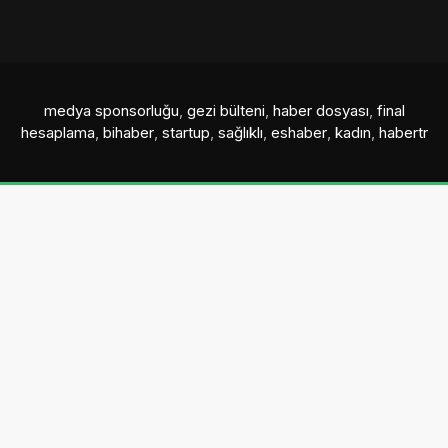
medya sponsorluğu
,
gezi bülteni
,
haber dosyası
,
final
hesaplama
,
bihaber
,
startup
,
sağlıklı
,
eshaber
,
kadın
,
habertr