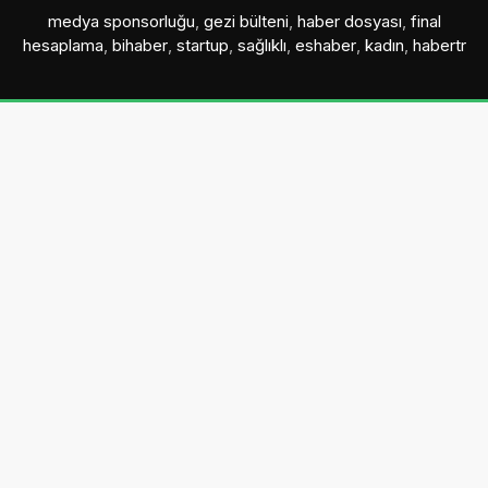
medya sponsorluğu
,
gezi bülteni
,
haber dosyası
,
final
hesaplama
,
bihaber
,
startup
,
sağlıklı
,
eshaber
,
kadın
,
habertr