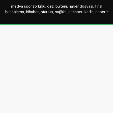
medya sponsorluğu
,
gezi bülteni
,
haber dosyası
,
final
hesaplama
,
bihaber
,
startup
,
sağlıklı
,
eshaber
,
kadın
,
habertr