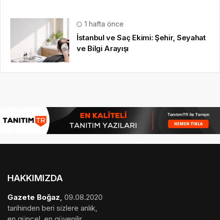
1 hafta önce
İstanbul ve Saç Ekimi: Şehir, Seyahat
ve Bilgi Arayışı
HAKKIMIZDA
Gazete Boğaz
,
09.08.2020
tarihinden beri sizlere anlık,
en güncel, en güvenilir