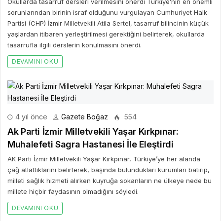
Okullarda tasarruf dersleri verilmesini önerdi Türkiye’nin en önemli
sorunlarından birinin israf olduğunu vurgulayan Cumhuriyet Halk
Partisi (CHP) İzmir Milletvekili Atila Sertel, tasarruf bilincinin küçük
yaşlardan itibaren yerleştirilmesi gerektiğini belirterek, okullarda
tasarrufla ilgili derslerin konulmasını önerdi.
DEVAMINI OKU
4 yıl önce
Gazete Boğaz
554
Ak Parti İzmir Milletvekili Yaşar Kırkpınar:
Muhalefeti Sagra Hastanesi İle Eleştirdi
AK Parti İzmir Milletvekili Yaşar Kırkpınar, Türkiye’ye her alanda
çağ atlattıklarını belirterek, başında bulundukları kurumları batırıp,
milleti sağlık hizmeti alırken kuyruğa sokanların ne ülkeye nede bu
millete hiçbir faydasının olmadığını söyledi.
DEVAMINI OKU