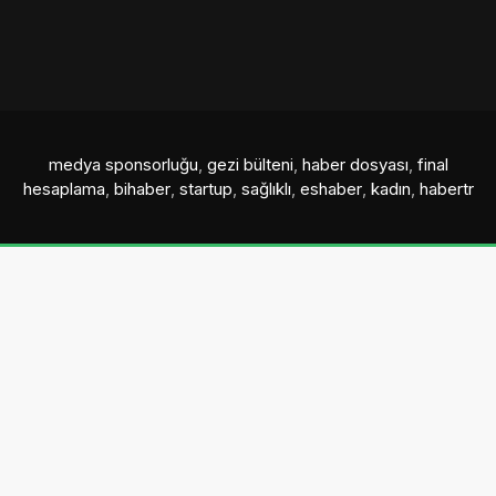
medya sponsorluğu
,
gezi bülteni
,
haber dosyası
,
final
hesaplama
,
bihaber
,
startup
,
sağlıklı
,
eshaber
,
kadın
,
habertr