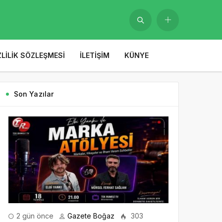
ZLILIK SÖZLEŞMESI
İLETIŞIM
KÜNYE
Son Yazılar
2 gün önce
Gazete Boğaz
303