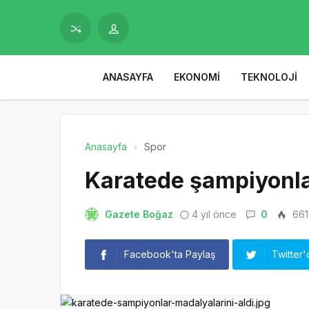
ANASAYFA
EKONOMI
TEKNOLOJI
Anasayfa
Spor
Karatede şampiyonlar
Gazete Boğaz
4 yıl önce
0
661
Facebook'ta Paylaş
Twitter'