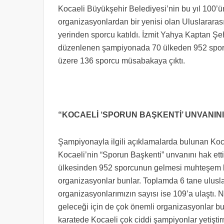
Kocaeli Büyükşehir Belediyesi’nin bu yıl 100’ü
organizasyonlardan bir yenisi olan Uluslarara
yerinden sporcu katıldı. İzmit Yahya Kaptan Ş
düzenlenen şampiyonada 70 ülkeden 952 sporcu
üzere 136 sporcu müsabakaya çıktı.
“KOCAELİ ‘SPORUN BAŞKENTİ’ UNVANIN
Şampiyonayla ilgili açıklamalarda bulunan Ko
Kocaeli’nin “Sporun Başkenti” unvanını hak et
ülkesinden 952 sporcunun gelmesi muhteşem bi
organizasyonlar bunlar. Toplamda 6 tane ulusl
organizasyonlarımızın sayısı ise 109’a ulaştı.
geleceği için de çok önemli organizasyonlar bu
karatede Kocaeli çok ciddi şampiyonlar yetiştirm