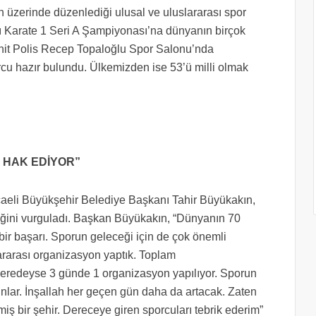
n üzerinde düzenlediği ulusal ve uluslararası spor
sı Karate 1 Seri A Şampiyonası’na dünyanın birçok
ehit Polis Recep Topaloğlu Spor Salonu’nda
 hazır bulundu. Ülkemizden ise 53’ü milli olmak
I HAK EDİYOR”
caeli Büyükşehir Belediye Başkanı Tahir Büyükakın,
tiğini vurguladı. Başkan Büyükakın, “Dünyanın 70
r başarı. Sporun geleceği için de çok önemli
ararası organizasyon yaptık. Toplam
 Neredeyse 3 günde 1 organizasyon yapılıyor. Sporun
nlar. İnşallah her geçen gün daha da artacak. Zaten
iş bir şehir. Dereceye giren sporcuları tebrik ederim”