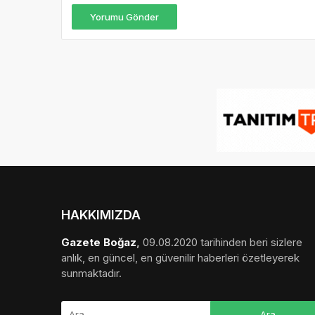
Yorumu Gönder
HAKKIMIZDA
Gazete Boğaz
,
09.08.2020 tarihinden beri sizlere
anlık, en güncel, en güvenilir haberleri özetleyerek
sunmaktadır.