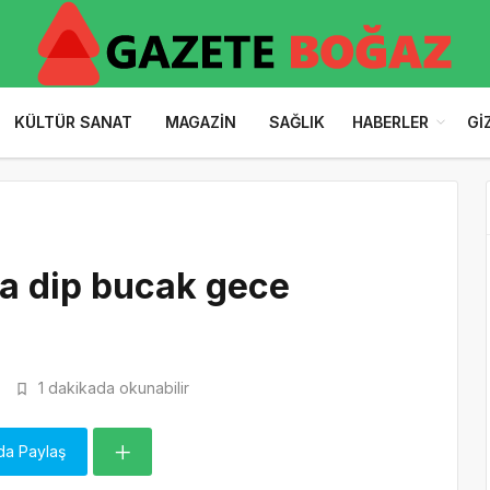
KÜLTÜR SANAT
MAGAZIN
SAĞLIK
HABERLER
GI
da dip bucak gece
1 dakikada okunabilir
da Paylaş