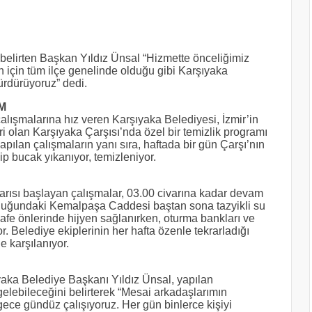
ı belirten Başkan Yıldız Ünsal “Hizmette önceliğimiz
unun için tüm ilçe genelinde olduğu gibi Karşıyaka
ürdürüyoruz” dedi.
M
çalışmalarına hız veren Karşıyaka Belediyesi, İzmir’in
i olan Karşıyaka Çarşısı’nda özel bir temizlik programı
pılan çalışmaların yanı sıra, haftada bir gün Çarşı’nın
ip bucak yıkanıyor, temizleniyor.
rısı başlayan çalışmalar, 03.00 civarına kadar devam
uğundaki Kemalpaşa Caddesi baştan sona tazyikli su
 kafe önlerinde hijyen sağlanırken, oturma bankları ve
r. Belediye ekiplerinin her hafta özenle tekrarladığı
e karşılanıyor.
aka Belediye Başkanı Yıldız Ünsal, yapılan
gelebileceğini belirterek “Mesai arkadaşlarımın
 gece gündüz çalışıyoruz. Her gün binlerce kişiyi