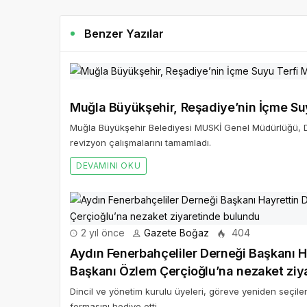
Benzer Yazılar
Muğla Büyükşehir, Reşadiye’nin İçme Suy
Muğla Büyükşehir Belediyesi MUSKİ Genel Müdürlüğü, D
revizyon çalışmalarını tamamladı.
DEVAMINI OKU
2 yıl önce
Gazete Boğaz
404
Aydın Fenerbahçeliler Derneği Başkanı H
Başkanı Özlem Çerçioğlu’na nezaket ziy
Dincil ve yönetim kurulu üyeleri, göreve yeniden seçil
formasını hediye etti.