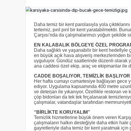
Daha temiz bir kent parolasıyla yola çıktıkların
tertemiz, pırıl pırıl bir kent yaratabilmektir. B
Çarşısı’nda da çalışmalarımızı yoğun şekilde s
EN KALABALIK BÖLGEYE ÖZEL PROGRA
Daha sağlıklı ve yaşanabilir bir kent hedefiyle 
en büyük açık hava alışveriş merkezlerinden bir
uyguluyor. Gündüz saatlerinde düzenli olarak ya
ana caddesi özel ekip, araç ve ekipmanlar ile d
CADDE BOŞALIYOR, TEMİZLİK BAŞLIYOR
Her hafta cumayı cumartesiye bağlayan gece ya
ediyor. Uygulama kapsamında 400 metre uzunl
ve deterjan ile yıkanıyor. Özellikle restoran ve
çöp bidonları da tek tek fırçalanarak temizleniyo
çalışmalar, vatandaşlar tarafından memnuniyetl
“BİRLİKTE KORUYALIM”
Temizlik hizmetlerine büyük önem veren Karşıy
çalışmaların halkın desteğiyle daha etkin hale 
gayretleriyle daha temiz bir kent yaratmak için