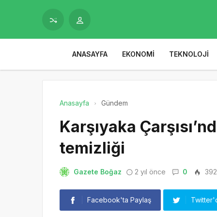
ANASAYFA
EKONOMI
TEKNOLOJI
Anasayfa
Gündem
Karşıyaka Çarşısı’n
temizliği
Gazete Boğaz
2 yıl önce
0
392
Facebook'ta Paylaş
Twitter'