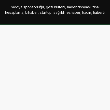
medya sponsorluğu
,
gezi bülteni
,
haber dosyası
,
final
hesaplama
,
bihaber
,
startup
,
sağlıklı
,
eshaber
,
kadın
,
habertr