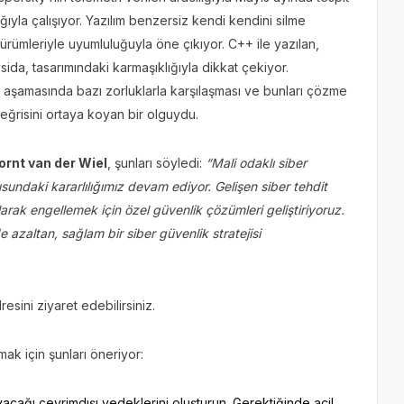
ğıyla çalışıyor. Yazılım benzersiz kendi kendini silme
ümleriyle uyumluluğuyla öne çıkıyor. C++ ile yazılan,
da, tasarımındaki karmaşıklığıyla dikkat çekiyor.
 aşamasında bazı zorluklarla karşılaşması ve bunları çözme
ğrisini ortaya koyan bir olguydu.
ornt van der Wiel
, şunları söyledi:
“Mali odaklı siber
usundaki kararlılığımız devam ediyor. Gelişen siber tehdit
olarak engellemek için özel güvenlik çözümleri geliştiriyoruz.
de azaltan, sağlam bir siber güvenlik stratejisi
esini ziyaret edebilirsiniz.
ak için şunları öneriyor:
yacağı çevrimdışı yedeklerini oluşturun. Gerektiğinde acil