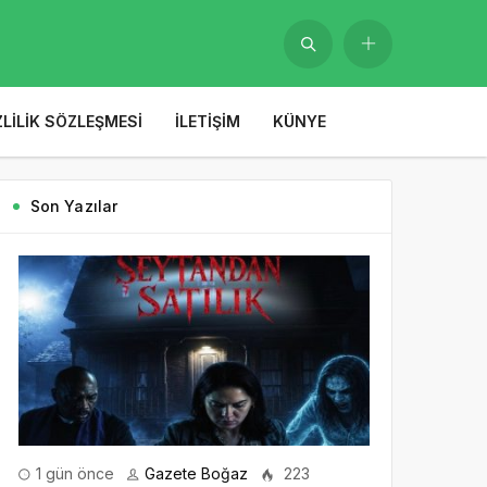
ZLILIK SÖZLEŞMESI
İLETIŞIM
KÜNYE
Son Yazılar
1 gün önce
Gazete Boğaz
223