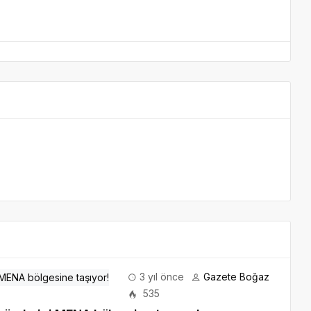
3 yıl önce
Gazete Boğaz
535