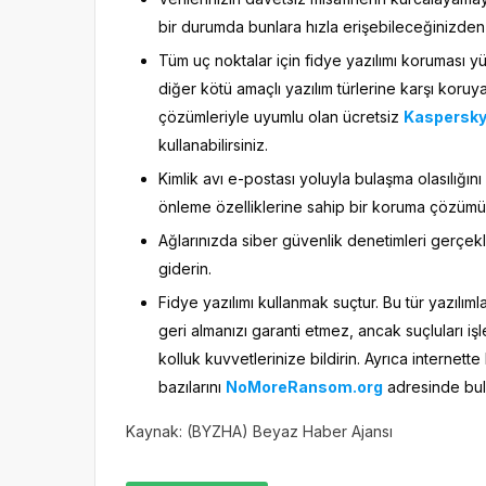
bir durumda bunlara hızla erişebileceğinizden
Tüm uç noktalar için fidye yazılımı koruması yük
diğer kötü amaçlı yazılım türlerine karşı koru
çözümleriyle uyumlu olan ücretsiz
Kaspersky
kullanabilirsiniz.
Kimlik avı e-postası yoluyla bulaşma olasılığını
önleme özelliklerine sahip bir koruma çözümü 
Ağlarınızda siber güvenlik denetimleri gerçekl
giderin.
Fidye yazılımı kullanmak suçtur. Bu tür yazılım
geri almanızı garanti etmez, ancak suçluları i
kolluk kuvvetlerinize bildirin. Ayrıca internette
bazılarını
NoMoreRansom.org
adresinde bulab
Kaynak: (BYZHA) Beyaz Haber Ajansı