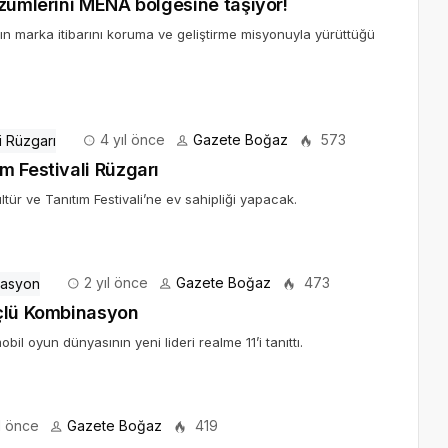
özümlerini MENA bölgesine taşıyor!
ın marka itibarını koruma ve geliştirme misyonuyla yürüttüğü
4 yıl önce
Gazete Boğaz
573
m Festivali Rüzgarı
ür ve Tanıtım Festivali’ne ev sahipliği yapacak.
2 yıl önce
Gazete Boğaz
473
Üçlü Kombinasyon
il oyun dünyasının yeni lideri realme 11’i tanıttı.
l önce
Gazete Boğaz
419