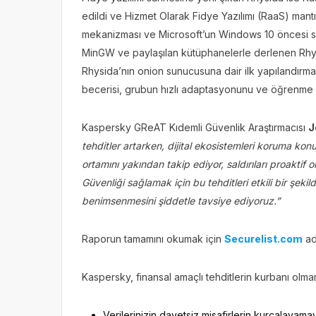
edildi ve Hizmet Olarak Fidye Yazılımı (RaaS) mantı
mekanizması ve Microsoft’un Windows 10 öncesi sür
MinGW ve paylaşılan kütüphanelerle derlenen Rhysi
Rhysida’nın onion sunucusuna dair ilk yapılandırma
becerisi, grubun hızlı adaptasyonunu ve öğrenme e
Kaspersky GReAT Kıdemli Güvenlik Araştırmacısı
J
tehditler artarken, dijital ekosistemleri koruma kon
ortamını yakından takip ediyor, saldırıları proaktif 
Güvenliği sağlamak için bu tehditleri etkili bir şekil
benimsenmesini şiddetle tavsiye ediyoruz.”
Raporun tamamını okumak için
Securelist.com
adr
Kaspersky, finansal amaçlı tehditlerin kurbanı olmam
Verilerinizin davetsiz misafirlerin kurcalayama