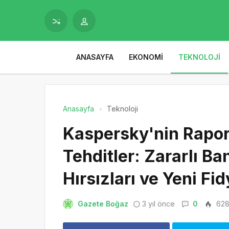
ANASAYFA
EKONOMI
TEKNOLOJI
Anasayfa
Teknoloji
Kaspersky'nin Rapor
Tehditler: Zararlı Ban
Hırsızları ve Yeni Fid
Gazete Boğaz
3 yıl önce
0
62