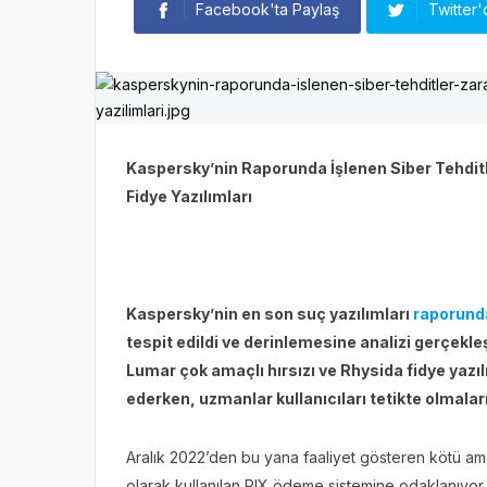
Facebook'ta Paylaş
Twitter'
Kaspersky’nin Raporunda İşlenen Siber Tehditler:
Fidye Yazılımları
Kaspersky’nin en son suç yazılımları
raporund
tespit edildi ve derinlemesine analizi gerçekle
Lumar çok amaçlı hırsızı ve Rhysida fidye yazı
ederken, uzmanlar kullanıcıları tetikte olmala
Aralık 2022’den bu yana faaliyet gösteren kötü am
olarak kullanılan PIX ödeme sistemine odaklanıyor. 