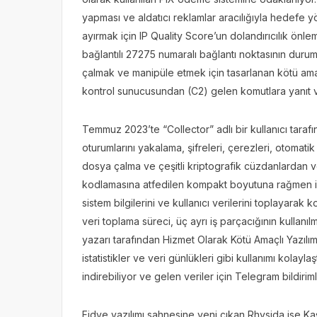
yapması ve aldatıcı reklamlar aracılığıyla hedefe yö
ayırmak için IP Quality Score’un dolandırıcılık önl
bağlantılı 27275 numaralı bağlantı noktasının durum
çalmak ve manipüle etmek için tasarlanan kötü amaç
kontrol sunucusundan (C2) gelen komutlara yanıt 
Temmuz 2023’te “Collector” adlı bir kullanıcı tarafı
oturumlarını yakalama, şifreleri, çerezleri, otomati
dosya çalma ve çeşitli kriptografik cüzdanlardan ve
kodlamasına atfedilen kompakt boyutuna rağmen işle
sistem bilgilerini ve kullanıcı verilerini toplayara
veri toplama süreci, üç ayrı iş parçacığının kullanıl
yazarı tarafından Hizmet Olarak Kötü Amaçlı Yazılım
istatistikler ve veri günlükleri gibi kullanımı kolayl
indirebiliyor ve gelen veriler için Telegram bildirimle
Fidye yazılımı sahnesine yeni çıkan Rhysida ise Kasp