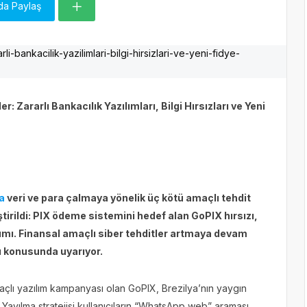
da Paylaş
 Zararlı Bankacılık Yazılımları, Bilgi Hırsızları ve Yeni
a
veri ve para çalmaya yönelik üç kötü amaçlı tehdit
ştirildi: PIX ödeme sistemini hedef alan GoPIX hırsızı,
lımı. Finansal amaçlı siber tehditler artmaya devam
rı konusunda uyarıyor.
açlı yazılım kampanyası olan GoPIX, Brezilya’nın yaygın
Yayılma stratejisi kullanıcıların “WhatsApp web” araması