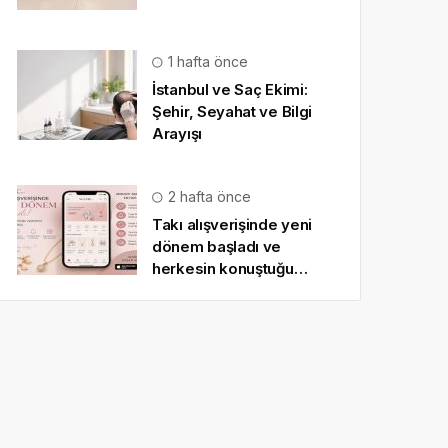
1 hafta önce
İstanbul ve Saç Ekimi:
Şehir, Seyahat ve Bilgi
Arayışı
2 hafta önce
Takı alışverişinde yeni
dönem başladı ve
herkesin konuştuğu
uygulama SO CHIC… oldu