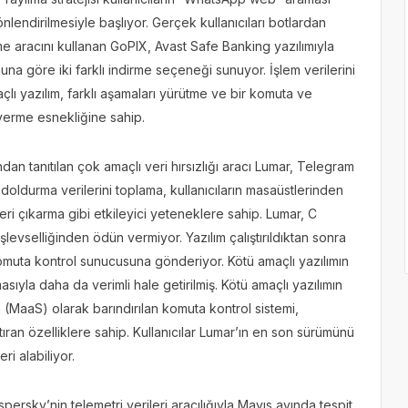
nlendirilmesiyle başlıyor. Gerçek kullanıcıları botlardan
eme aracını kullanan GoPIX, Avast Safe Banking yazılımıyla
una göre iki farklı indirme seçeneği sunuyor. İşlem verilerini
lı yazılım, farklı aşamaları yürütme ve bir komuta ve
verme esnekliğine sahip.
ndan tanıtılan çok amaçlı veri hırsızlığı aracı Lumar, Telegram
k doldurma verilerini toplama, kullanıcıların masaüstlerinden
ri çıkarma gibi etkileyici yeteneklere sahip. Lumar, C
vselliğinden ödün vermiyor. Yazılım çalıştırıldıktan sonra
k komuta kontrol sunucusuna gönderiyor. Kötü amaçlı yazılımın
masıyla daha da verimli hale getirilmiş. Kötü amaçlı yazılımın
 (MaaS) olarak barındırılan komuta kontrol sistemi,
aştıran özelliklere sahip. Kullanıcılar Lumar’ın en son sürümünü
ri alabiliyor.
ersky’nin telemetri verileri aracılığıyla Mayıs ayında tespit