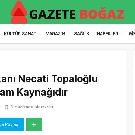
KÜLTÜR SANAT
MAGAZIN
SAĞLIK
HABERLER
GI
anı Necati Topaloğlu
şam Kaynağıdır
2
2 dakikada okunabilir
da Paylaş