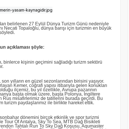
ndan belirlenen 27 Eylül Dünya Turizm Günü nedeniyle
Necati Topaloğlu, dünya barışı için turizmin en büyük
söyledi.
un açıklaması şöyle:
 binlerce kişinin geçimini sağladığı turizm sektörü
r.
 son yılların en güzel sezonlarından birisini yaşıyor.
ırlayan Kemer, coğrafi yapısı itibarıyla gelen konukları
lduğu ilçemiz, bu yıl özellikle, Avrupa pazarının
anya başta olmak üzere, başta Polonya, İngiltere
 Rus misafirlerimiz de tatillerini burada geçirdi. Bu
urizm paydaşlarımız ile birlikte hareket ettik.
sonbahar dönemini birçok etkinlik ve spor turizmi
sinde Tour Of Antalya, Sky To Sea, MTB Dağ Bisikleti
 Corendon Tahtalı Run To Sky Dağ Koşusu, Aqumaster