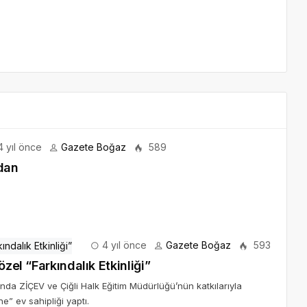
 yıl önce
Gazete Boğaz
589
dan
4 yıl önce
Gazete Boğaz
593
zel “Farkındalık Etkinliği”
ında ZİÇEV ve Çiğli Halk Eğitim Müdürlüğü’nün katkılarıyla
e” ev sahipliği yaptı.