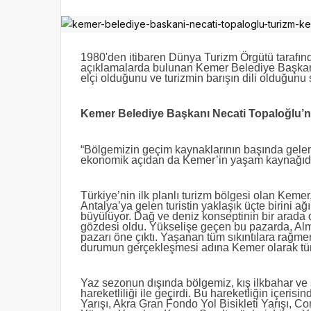
1980'den itibaren Dünya Turizm Örgütü tarafı
açıklamalarda bulunan Kemer Belediye Başkanı 
elçi olduğunu ve turizmin barışın dili olduğunu 
Kemer Belediye Başkanı Necati Topaloğlu’n
“Bölgemizin geçim kaynaklarının başında gelen,
ekonomik açıdan da Kemer’in yaşam kaynağıdı
Türkiye’nin ilk planlı turizm bölgesi olan Kemer,
Antalya’ya gelen turistin yaklaşık üçte birini ağ
büyülüyor. Dağ ve deniz konseptinin bir arada o
gözdesi oldu. Yükselişe geçen bu pazarda, Alm
pazarı öne çıktı. Yaşanan tüm sıkıntılara rağmen
durumun gerçekleşmesi adına Kemer olarak tüm t
Yaz sezonun dışında bölgemiz, kış ilkbahar ve 
hareketliliği ile geçirdi. Bu hareketliğin içeri
Yarışı, Akra Gran Fondo Yol Bisikleti Yarışı,