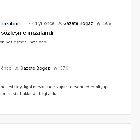
4 yıl önce
Gazete Boğaz
569
a sözleşme imzalandı
on sözleşmesi imzalandı.
l önce
Gazete Boğaz
576
allesi Hayıtlıgöl mevkisinde yapımı devam eden altyapı
on nokta hakkında bilgi aldı.