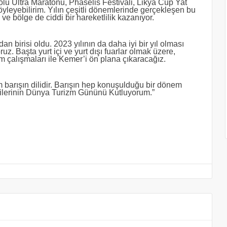
olu Ultra Maratonu, Phaselis Festivali, Likya Cup Yat
söyleyebilirim. Yılın çeşitli dönemlerinde gerçekleşen bu
ve bölge de ciddi bir hareketlilik kazanıyor.
n birisi oldu. 2023 yılının da daha iyi bir yıl olması
z. Başta yurt içi ve yurt dışı fuarlar olmak üzere,
 çalışmaları ile Kemer’i ön plana çıkaracağız.
m barışın dilidir. Barışın hep konuşulduğu bir dönem
cilerinin Dünya Turizm Gününü Kutluyorum.”