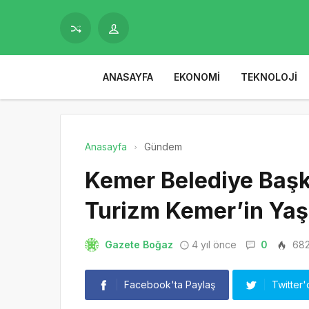
ANASAYFA
EKONOMI
TEKNOLOJI
Anasayfa
Gündem
Kemer Belediye Başk
Turizm Kemer’in Ya
Gazete Boğaz
4 yıl önce
0
68
Facebook'ta Paylaş
Twitter'