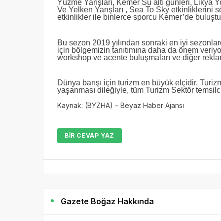
Yüzme Yarışları, Kemer Su altı günleri, Likya Y
Ve Yelken Yarışları , Sea To Sky etkinliklerini 
etkinlikler ile binlerce sporcu Kemer’de buluştu 
Bu sezon 2019 yılından sonraki en iyi sezonlarda
için bölgemizin tanıtımına daha da önem veriyoru
workshop ve acente buluşmaları ve diğer reklam
Dünya barışı için turizm en büyük elçidir. Turiz
yaşanması dileğiyle, tüm Turizm Sektör temsil
Kaynak: (BYZHA) – Beyaz Haber Ajansı
BIR CEVAP YAZ
Gazete Boğaz Hakkında