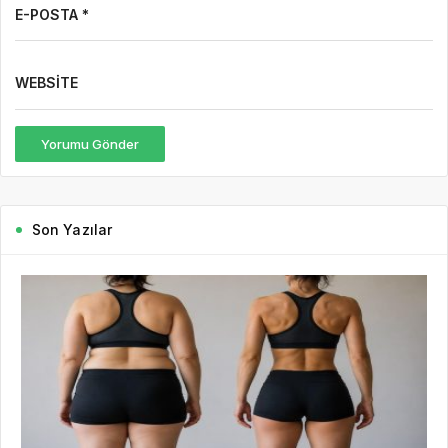
Son Yazılar
10 saat önce
Gazete Boğaz
99
Kilo Vermek mi, Yağ Vermek mi? Aynı Şey
Sanıyoruz Ama Değil!
Tartıya çıktığınızda ibrenin aşağı indiğini görmek çoğu insan için
büyük bir motivasyon kaynağıdır. Hatta kilo verme süreci çoğu
zaman yalnızca tartıda görülen rakamlarla değerlendirilir. “Bu...
DEVAMINI OKU