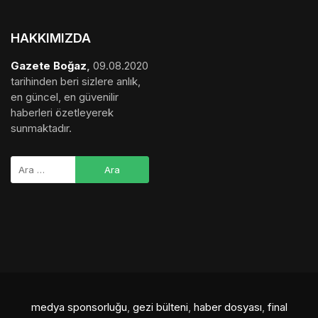
medya sponsorluğu
,
gezi bülteni
,
haber dosyası
,
final
hesaplama
,
bihaber
,
startup
,
sağlıklı
,
eshaber
,
kadın
,
habertr