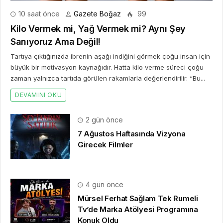
2 gün önce
7 Ağustos Haftasında Vizyona
Girecek Filmler
4 gün önce
Mürsel Ferhat Sağlam Tek Rumeli
Tv’de Marka Atölyesi Programına
Konuk Oldu
7 gün önce
Dijitalleşme Ebelik Hizmetlerini
Dönüştürüyor
1 hafta önce