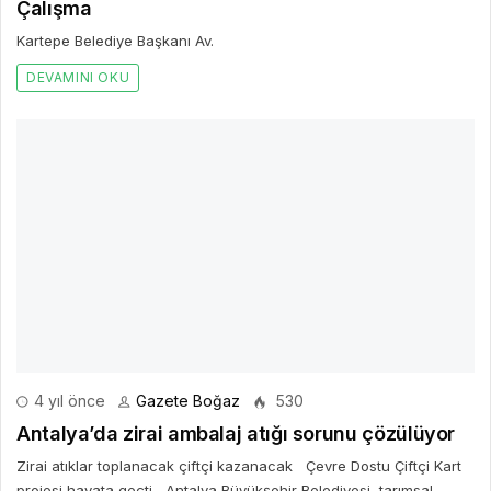
Çalışma
Kartepe Belediye Başkanı Av.
DEVAMINI OKU
4 yıl önce
Gazete Boğaz
530
Antalya’da zirai ambalaj atığı sorunu çözülüyor
Zirai atıklar toplanacak çiftçi kazanacak Çevre Dostu Çiftçi Kart
projesi hayata geçti Antalya Büyükşehir Belediyesi, tarımsal
üretimin en yoğun olduğu ilçelerin başında gelen Kumluca’da
çevre ve insan sağlığı açısından önemli bir sorun haline gelen zirai
ambalaj atıklarının toplanması ve kontrolü için “Çevre Dostu Çiftçi
Kart” projesini başlattı.
DEVAMINI OKU