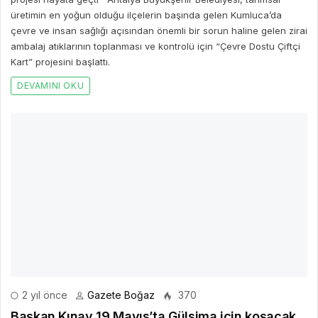
2 yıl önce
Gazete Boğaz
370
Başkan Kınay 19 Mayıs’ta Gülsima için koşacak
19 Mayıs Atatürk’ü Anma Gençlik ve Spor Bayramı coşkusu,
Karabağlar’da doruğa çıkacak.
DEVAMINI OKU
Bir Cevap Yaz