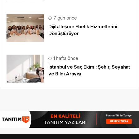
İstanbul ve Saç Ekimi: Şehir, Seyahat
ve Bilgi Arayışı
HAKKIMIZDA
Gazete Boğaz
,
09.08.2020
tarihinden beri sizlere anlık,
en güncel, en güvenilir
haberleri özetleyerek
sunmaktadır.