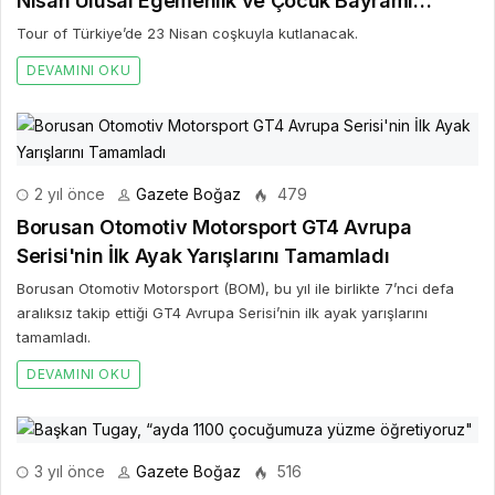
Nisan Ulusal Egemenlik ve Çocuk Bayramı
coşkuyla kutluyor
Tour of Türkiye’de 23 Nisan coşkuyla kutlanacak.
DEVAMINI OKU
2 yıl önce
Gazete Boğaz
479
Borusan Otomotiv Motorsport GT4 Avrupa
Serisi'nin İlk Ayak Yarışlarını Tamamladı
Borusan Otomotiv Motorsport (BOM), bu yıl ile birlikte 7’nci defa
aralıksız takip ettiği GT4 Avrupa Serisi’nin ilk ayak yarışlarını
tamamladı.
DEVAMINI OKU
3 yıl önce
Gazete Boğaz
516