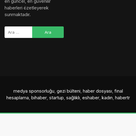
en güncel, en güvenilir
haberleri özetleyerek
sunmaktadır.
medya sponsorluğu
,
gezi bülteni
,
haber dosyası
,
final
hesaplama
,
bihaber
,
startup
,
sağlıklı
,
eshaber
,
kadın
,
habertr