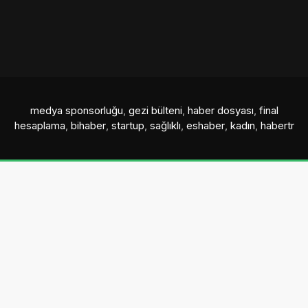
medya sponsorluğu
,
gezi bülteni
,
haber dosyası
,
final
hesaplama
,
bihaber
,
startup
,
sağlıklı
,
eshaber
,
kadın
,
habertr