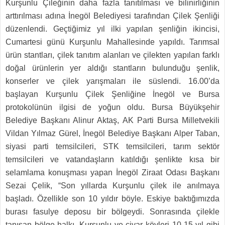
Kurşunlu Çileğinin daha fazla tanıtılması ve bilinirliğinin
arttırılması adına İnegöl Belediyesi tarafından Çilek Şenliği
düzenlendi. Geçtiğimiz yıl ilki yapılan şenliğin ikincisi,
Cumartesi günü Kurşunlu Mahallesinde yapıldı. Tarımsal
ürün stantları, çilek tanıtım alanları ve çilekten yapılan farklı
doğal ürünlerin yer aldığı stantların bulunduğu şenlik,
konserler ve çilek yarışmaları ile süslendi. 16.00’da
başlayan Kurşunlu Çilek Şenliğine İnegöl ve Bursa
protokolünün ilgisi de yoğun oldu. Bursa Büyükşehir
Belediye Başkanı Alinur Aktaş, AK Parti Bursa Milletvekili
Vildan Yılmaz Gürel, İnegöl Belediye Başkanı Alper Taban,
siyasi parti temsilcileri, STK temsilcileri, tarım sektör
temsilcileri ve vatandaşların katıldığı şenlikte kısa bir
selamlama konuşması yapan İnegöl Ziraat Odası Başkanı
Sezai Çelik, “Son yıllarda Kurşunlu çilek ile anılmaya
başladı. Özellikle son 10 yıldır böyle. Eskiye baktığımızda
burası fasulye deposu bir bölgeydi. Sonrasında çilekle
tanışan bölge halkı, Kurşunlu ve civar köyleri 10-15 yıl gibi