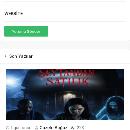
WEBSITE
Yorumu Gönder
Son Yazılar
1 gün önce
Gazete Boğaz
223