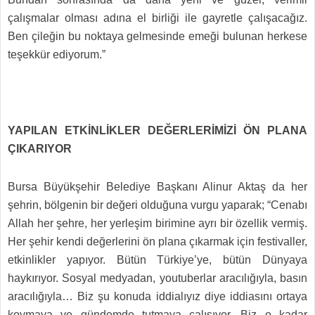
çalışmalar olması adına el birliği ile gayretle çalışacağız.
Ben çileğin bu noktaya gelmesinde emeği bulunan herkese
teşekkür ediyorum.”
YAPILAN ETKİNLİKLER DEĞERLERİMİZİ ÖN PLANA
ÇIKARIYOR
Bursa Büyükşehir Belediye Başkanı Alinur Aktaş da her
şehrin, bölgenin bir değeri olduğuna vurgu yaparak; “Cenabı
Allah her şehre, her yerleşim birimine ayrı bir özellik vermiş.
Her şehir kendi değerlerini ön plana çıkarmak için festivaller,
etkinlikler yapıyor. Bütün Türkiye’ye, bütün Dünyaya
haykırıyor. Sosyal medyadan, youtuberlar aracılığıyla, basın
aracılığıyla… Biz şu konuda iddialıyız diye iddiasını ortaya
koymaya ve gündemde tutmaya çalışıyor. Biz o kadar