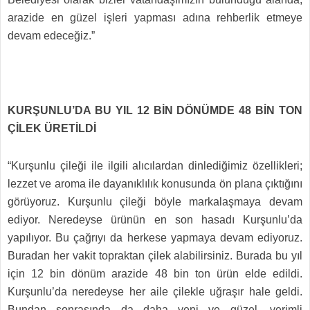
arazide en güzel işleri yapması adına rehberlik etmeye
devam edeceğiz.”
KURŞUNLU’DA BU YIL 12 BİN DÖNÜMDE 48 BİN TON
ÇİLEK ÜRETİLDİ
“Kurşunlu çileği ile ilgili alıcılardan dinlediğimiz özellikleri;
lezzet ve aroma ile dayanıklılık konusunda ön plana çıktığını
görüyoruz. Kurşunlu çileği böyle markalaşmaya devam
ediyor. Neredeyse ürünün en son hasadı Kurşunlu’da
yapılıyor. Bu çağrıyı da herkese yapmaya devam ediyoruz.
Buradan her vakit topraktan çilek alabilirsiniz. Burada bu yıl
için 12 bin dönüm arazide 48 bin ton ürün elde edildi.
Kurşunlu’da neredeyse her aile çilekle uğraşır hale geldi.
Bundan sonrasında da daha yeni ve güzel, verimli