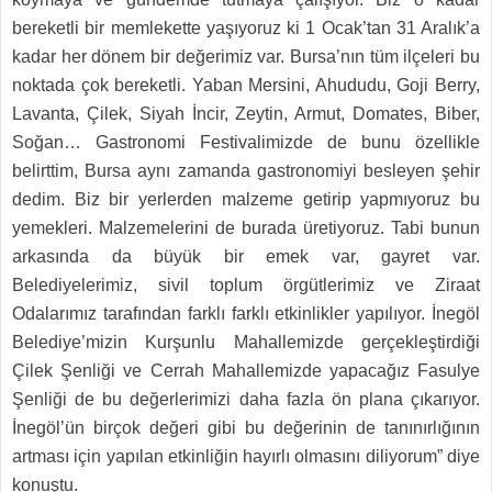
bereketli bir memlekette yaşıyoruz ki 1 Ocak’tan 31 Aralık’a
kadar her dönem bir değerimiz var. Bursa’nın tüm ilçeleri bu
noktada çok bereketli. Yaban Mersini, Ahududu, Goji Berry,
Lavanta, Çilek, Siyah İncir, Zeytin, Armut, Domates, Biber,
Soğan… Gastronomi Festivalimizde de bunu özellikle
belirttim, Bursa aynı zamanda gastronomiyi besleyen şehir
dedim. Biz bir yerlerden malzeme getirip yapmıyoruz bu
yemekleri. Malzemelerini de burada üretiyoruz. Tabi bunun
arkasında da büyük bir emek var, gayret var.
Belediyelerimiz, sivil toplum örgütlerimiz ve Ziraat
Odalarımız tarafından farklı farklı etkinlikler yapılıyor. İnegöl
Belediye’mizin Kurşunlu Mahallemizde gerçekleştirdiği
Çilek Şenliği ve Cerrah Mahallemizde yapacağız Fasulye
Şenliği de bu değerlerimizi daha fazla ön plana çıkarıyor.
İnegöl’ün birçok değeri gibi bu değerinin de tanınırlığının
artması için yapılan etkinliğin hayırlı olmasını diliyorum” diye
konuştu.